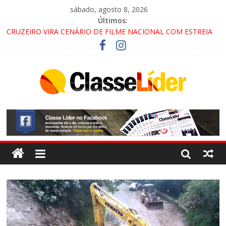
sábado, agosto 8, 2026
Últimos:
CRUZEIRO VIRA CENÁRIO DE FILME NACIONAL COM ESTREIA
PREVISTA PARA 2027!
“HÁ PRESENÇA DO COMANDO VERMELHO NO VALE”, AFIRMA
PROMOTOR DO GAECO
ACESSO À APARECIDA NA DUTRA SERÁ BLOQUEADO NO FIM
DE SEMANA; MOTORISTAS DEVEM USAR ROTAS
ALTERNATIVAS
LORENA, PINDAMONHANGABA E QUELUZ NA RETA FINAL
PELA FÁBRICA DA COCA-COLA!