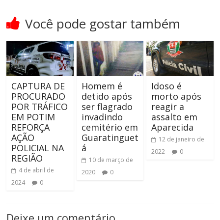
Você pode gostar também
CAPTURA DE
Homem é
Idoso é
PROCURADO
detido após
morto após
POR TRÁFICO
ser flagrado
reagir a
EM POTIM
invadindo
assalto em
REFORÇA
cemitério em
Aparecida
AÇÃO
Guaratinguet
12 de janeiro de
POLICIAL NA
á
2022
0
REGIÃO
10 de março de
4 de abril de
2020
0
2024
0
Deixe um comentário