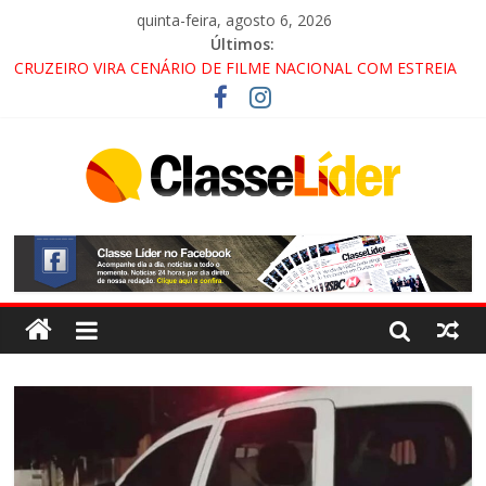
quinta-feira, agosto 6, 2026
Últimos:
CRUZEIRO VIRA CENÁRIO DE FILME NACIONAL COM ESTREIA
PREVISTA PARA 2027!
“HÁ PRESENÇA DO COMANDO VERMELHO NO VALE”, AFIRMA
PROMOTOR DO GAECO
ACESSO À APARECIDA NA DUTRA SERÁ BLOQUEADO NO FIM
DE SEMANA; MOTORISTAS DEVEM USAR ROTAS
ALTERNATIVAS
LORENA, PINDAMONHANGABA E QUELUZ NA RETA FINAL
PELA FÁBRICA DA COCA-COLA!