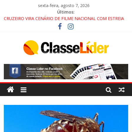
sexta-feira, agosto 7, 2026
Últimos:
CRUZEIRO VIRA CENÁRIO DE FILME NACIONAL COM ESTREIA
PREVISTA PARA 2027!
“HÁ PRESENÇA DO COMANDO VERMELHO NO VALE”, AFIRMA
PROMOTOR DO GAECO
ACESSO À APARECIDA NA DUTRA SERÁ BLOQUEADO NO FIM
DE SEMANA; MOTORISTAS DEVEM USAR ROTAS
ALTERNATIVAS
LORENA, PINDAMONHANGABA E QUELUZ NA RETA FINAL
PELA FÁBRICA DA COCA-COLA!