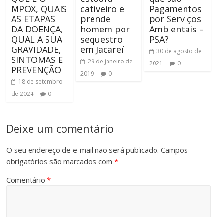
MPOX, QUAIS
cativeiro e
Pagamentos
AS ETAPAS
prende
por Serviços
DA DOENÇA,
homem por
Ambientais –
QUAL A SUA
sequestro
PSA?
GRAVIDADE,
em Jacareí
30 de agosto de
SINTOMAS E
29 de janeiro de
2021
0
PREVENÇÃO
2019
0
18 de setembro
de 2024
0
Deixe um comentário
O seu endereço de e-mail não será publicado.
Campos
obrigatórios são marcados com
*
Comentário
*