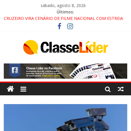
sábado, agosto 8, 2026
Últimos:
CRUZEIRO VIRA CENÁRIO DE FILME NACIONAL COM ESTREIA
PREVISTA PARA 2027!
“HÁ PRESENÇA DO COMANDO VERMELHO NO VALE”, AFIRMA
PROMOTOR DO GAECO
ACESSO À APARECIDA NA DUTRA SERÁ BLOQUEADO NO FIM
DE SEMANA; MOTORISTAS DEVEM USAR ROTAS
ALTERNATIVAS
LORENA, PINDAMONHANGABA E QUELUZ NA RETA FINAL
PELA FÁBRICA DA COCA-COLA!