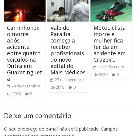
Caminhoneir
Vale do
Motociclista
o morre
Paraíba
morre e
após
começa a
mulher fica
acidente
receber
ferida em
entre quatro
profissionais
acidente em
veículos na
do novo
Cruzeiro
Dutra em
edital do
19 de fevereiro
Guaratinguet
Mais Médicos
de 2020
0
á
27 de novembro
24 de dezembro
de 2018
0
de 2020
0
Deixe um comentário
O seu endereço de e-mail não será publicado.
Campos