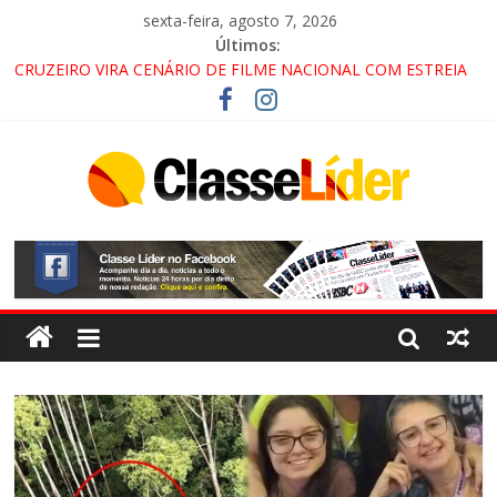
sexta-feira, agosto 7, 2026
Últimos:
CRUZEIRO VIRA CENÁRIO DE FILME NACIONAL COM ESTREIA
PREVISTA PARA 2027!
“HÁ PRESENÇA DO COMANDO VERMELHO NO VALE”, AFIRMA
PROMOTOR DO GAECO
ACESSO À APARECIDA NA DUTRA SERÁ BLOQUEADO NO FIM
DE SEMANA; MOTORISTAS DEVEM USAR ROTAS
ALTERNATIVAS
LORENA, PINDAMONHANGABA E QUELUZ NA RETA FINAL
PELA FÁBRICA DA COCA-COLA!