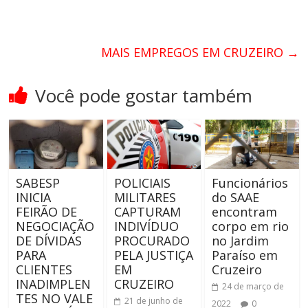
MAIS EMPREGOS EM CRUZEIRO
→
Você pode gostar também
SABESP
POLICIAIS
Funcionários
INICIA
MILITARES
do SAAE
FEIRÃO DE
CAPTURAM
encontram
NEGOCIAÇÃO
INDIVÍDUO
corpo em rio
DE DÍVIDAS
PROCURADO
no Jardim
PARA
PELA JUSTIÇA
Paraíso em
CLIENTES
EM
Cruzeiro
INADIMPLEN
CRUZEIRO
24 de março de
TES NO VALE
21 de junho de
2022
0