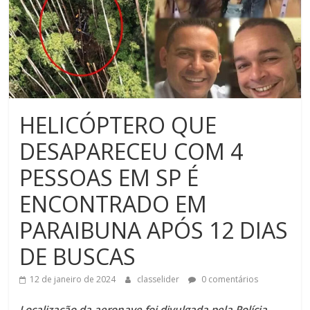
HELICÓPTERO QUE
DESAPARECEU COM 4
PESSOAS EM SP É
ENCONTRADO EM
PARAIBUNA APÓS 12 DIAS
DE BUSCAS
12 de janeiro de 2024
classelider
0 comentários
Localização da aeronave foi divulgada pela Polícia