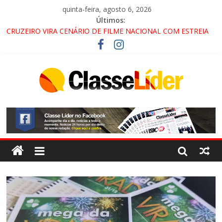
quinta-feira, agosto 6, 2026
Últimos:
CRUZEIRO VIRA CENÁRIO DE FILME NACIONAL COM ESTREIA
PREVISTA PARA 2027!
“HÁ PRESENÇA DO COMANDO VERMELHO NO VALE”, AFIRMA
PROMOTOR DO GAECO
ACESSO À APARECIDA NA DUTRA SERÁ BLOQUEADO NO FIM
DE SEMANA; MOTORISTAS DEVEM USAR ROTAS
ALTERNATIVAS
LORENA, PINDAMONHANGABA E QUELUZ NA RETA FINAL
PELA FÁBRICA DA COCA-COLA!