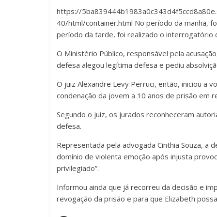
https://5ba839444b1983a0c343d4f5ccd8a80e.s
40/html/container.html No período da manhã, f
período da tarde, foi realizado o interrogatório
O Ministério Público, responsável pela acusaçã
defesa alegou legítima defesa e pediu absolviçã
O juiz Alexandre Levy Perruci, então, iniciou a
condenação da jovem a 10 anos de prisão em reg
Segundo o juiz, os jurados reconheceram autoria
defesa.
Representada pela advogada Cinthia Souza, a de
domínio de violenta emoção após injusta provoc
privilegiado”.
Informou ainda que já recorreu da decisão e imp
revogação da prisão e para que Elizabeth poss