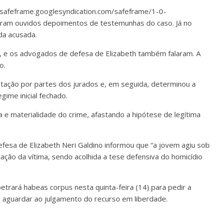
afeframe.googlesyndication.com/safeframe/1-0-
oram ouvidos depoimentos de testemunhas do caso. Já no
 da acusada.
o, e os advogados de defesa de Elizabeth também falaram. A
o.
 votação por partes dos jurados e, em seguida, determinou a
ime inicial fechado.
 e materialidade do crime, afastando a hipótese de legítima
fesa de Elizabeth Neri Galdino informou que “a jovem agiu sob
ação da vítima, sendo acolhida a tese defensiva do homicídio
etrará habeas corpus nesta quinta-feira (14) para pedir a
a aguardar ao julgamento do recurso em liberdade.