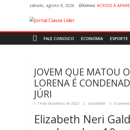
sábado, agosto 8, 2026
Últimos:
ACESSO À APAR
🚨 LORENA, PI
CRUZEIRO VIRA 
“HÁ PRESENÇA 
FALE CONOSCO
ECONOMIA
ESPORTE
JOVEM QUE MATOU O
LORENA É CONDENADA
JÚRI
14 de dezembro de 2023
classelider
0 comentá
Elizabeth Neri Gal