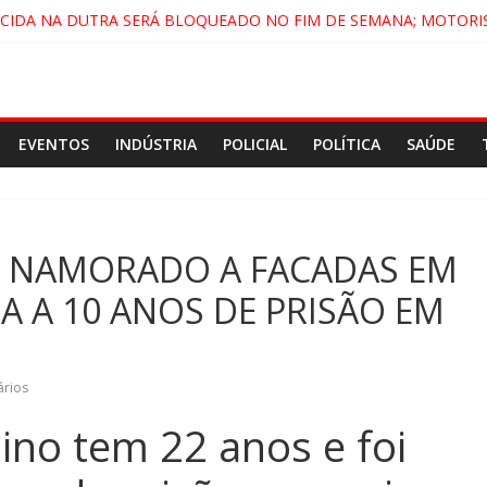
ECIDA NA DUTRA SERÁ BLOQUEADO NO FIM DE SEMANA; MOTORI
NDAMONHANGABA E QUELUZ NA RETA FINAL PELA FÁBRICA DA COC
CENÁRIO DE FILME NACIONAL COM ESTREIA PREVISTA PARA 2027!
DO COMANDO VERMELHO NO VALE”, AFIRMA PROMOTOR DO GAE
EVENTOS
INDÚSTRIA
POLICIAL
POLÍTICA
SAÚDE
 NAMORADO A FACADAS EM
 A 10 ANOS DE PRISÃO EM
rios
dino tem 22 anos e foi