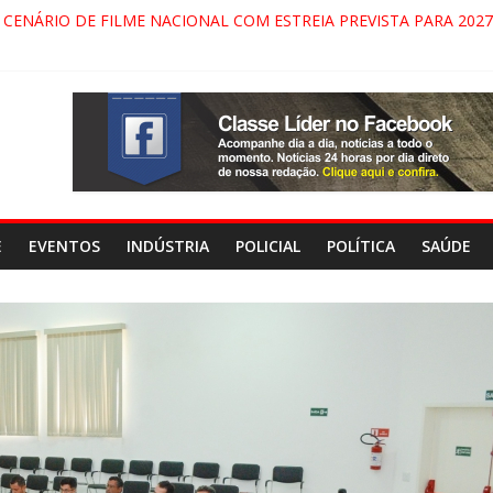
 CENÁRIO DE FILME NACIONAL COM ESTREIA PREVISTA PARA 2027
 DO COMANDO VERMELHO NO VALE”, AFIRMA PROMOTOR DO GA
RECIDA NA DUTRA SERÁ BLOQUEADO NO FIM DE SEMANA; MOTOR
NDAMONHANGABA E QUELUZ NA RETA FINAL PELA FÁBRICA DA C
E
EVENTOS
INDÚSTRIA
POLICIAL
POLÍTICA
SAÚDE