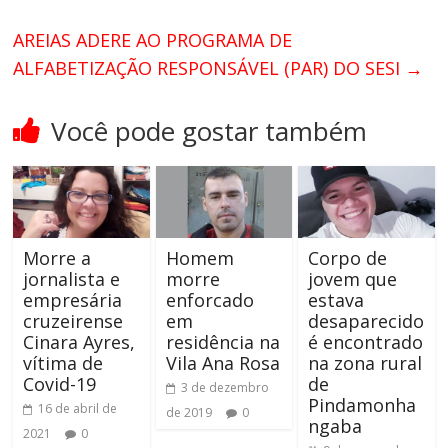
AREIAS ADERE AO PROGRAMA DE
ALFABETIZAÇÃO RESPONSÁVEL (PAR) DO SESI
→
Você pode gostar também
Morre a
Homem
Corpo de
jornalista e
morre
jovem que
empresária
enforcado
estava
cruzeirense
em
desaparecido
Cinara Ayres,
residência na
é encontrado
vítima de
Vila Ana Rosa
na zona rural
Covid-19
de
3 de dezembro
Pindamonha
16 de abril de
de 2019
0
ngaba
2021
0