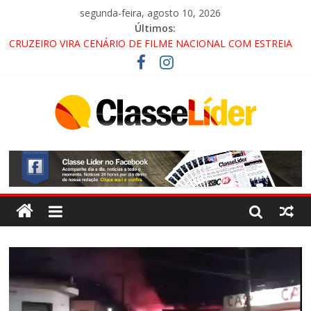
segunda-feira, agosto 10, 2026
Últimos:
CRUZEIRO VIRA CENÁRIO DE FILME NACIONAL COM ESTREIA
PREVISTA PARA 2027!
“HÁ PRESENÇA DO COMANDO VERMELHO NO VALE”, AFIRMA
PROMOTOR DO GAECO
ACESSO À APARECIDA NA DUTRA SERÁ BLOQUEADO NO FIM
DE SEMANA; MOTORISTAS DEVEM USAR ROTAS
ALTERNATIVAS
LORENA, PINDAMONHANGABA E QUELUZ NA RETA FINAL
PELA FÁBRICA DA COCA-COLA!