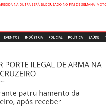
ARECIDA NA DUTRA SERÁ BLOQUEADO NO FIM DE SEMANA; MOTO
PINDAMONHANGABA E QUELUZ NA RETA FINAL PELA FÁBRICA DA 
RA CENÁRIO DE FILME NACIONAL COM ESTREIA PREVISTA PARA 202
ÇA DO COMANDO VERMELHO NO VALE”, AFIRMA PROMOTOR DO G
EVENTOS
INDÚSTRIA
POLICIAL
POLÍTICA
SAÚDE
 PORTE ILEGAL DE ARMA NA
CRUZEIRO
ios
durante patrulhamento da
iro, após receber