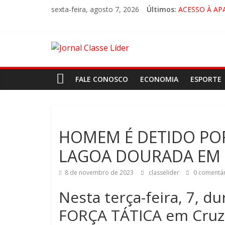
sexta-feira, agosto 7, 2026
Últimos:
ACESSO À AP
🚨 LORENA, 
CRUZEIRO VI
“HÁ PRESEN
FALE CONOSCO
ECONOMIA
ESPORTE
HOMEM É DETIDO POR
LAGOA DOURADA EM 
8 de novembro de 2023
classelider
0 comentár
Nesta terça-feira, 7, 
FORÇA TÁTICA em Cruze