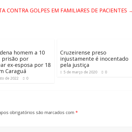
TA CONTRA GOLPES EM FAMILIARES DE PACIENTES
ondena homem a 10
Cruzeirense preso
 prisão por
injustamente é inocentado
ar ex-esposa por 18
pela justiça
em Caraguá
5 de março de 2020
0
sto de 2022
0
pos obrigatórios são marcados com
*