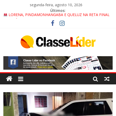
segunda-feira, agosto 10, 2026
Últimos:
LORENA, PINDAMONHANGABA E QUELUZ NA RETA FINAL
PELA FÁBRICA DA COCA-COLA!
CRUZEIRO VIRA CENÁRIO DE FILME NACIONAL COM ESTREIA
PREVISTA PARA 2027!
“HÁ PRESENÇA DO COMANDO VERMELHO NO VALE”, AFIRMA
PROMOTOR DO GAECO
ACESSO À APARECIDA NA DUTRA SERÁ BLOQUEADO NO FIM
DE SEMANA; MOTORISTAS DEVEM USAR ROTAS
ALTERNATIVAS