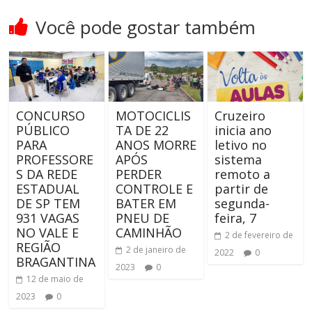
Você pode gostar também
CONCURSO
MOTOCICLIS
Cruzeiro
PÚBLICO
TA DE 22
inicia ano
PARA
ANOS MORRE
letivo no
PROFESSORE
APÓS
sistema
S DA REDE
PERDER
remoto a
ESTADUAL
CONTROLE E
partir de
DE SP TEM
BATER EM
segunda-
931 VAGAS
PNEU DE
feira, 7
NO VALE E
CAMINHÃO
2 de fevereiro de
REGIÃO
2 de janeiro de
2022
0
BRAGANTINA
2023
0
12 de maio de
2023
0