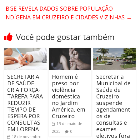
IBGE REVELA DADOS SOBRE POPULAÇÃO
INDÍGENA EM CRUZEIRO E CIDADES VIZINHAS
→
Você pode gostar também
SECRETARIA
Homem é
Secretaria
DE SAÚDE
preso por
Municipal de
CRIA FORÇA-
violência
Saúde de
TAREFA PARA
doméstica
Cruzeiro
REDUZIR
no Jardim
suspende
TEMPO DE
América, em
agendament
ESPERA POR
Cruzeiro
os de
CONSULTAS
consultas e
19 de maio de
EM LORENA
exames
2025
0
eletivos fora
18 de novembro