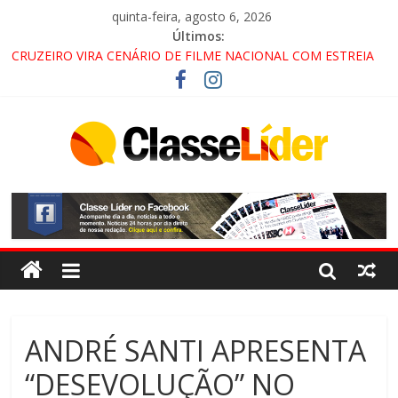
quinta-feira, agosto 6, 2026
Últimos:
CRUZEIRO VIRA CENÁRIO DE FILME NACIONAL COM ESTREIA
PREVISTA PARA 2027!
“HÁ PRESENÇA DO COMANDO VERMELHO NO VALE”, AFIRMA
PROMOTOR DO GAECO
ACESSO À APARECIDA NA DUTRA SERÁ BLOQUEADO NO FIM
DE SEMANA; MOTORISTAS DEVEM USAR ROTAS
ALTERNATIVAS
LORENA, PINDAMONHANGABA E QUELUZ NA RETA FINAL
PELA FÁBRICA DA COCA-COLA!
ANDRÉ SANTI APRESENTA
“DESEVOLUÇÃO” NO