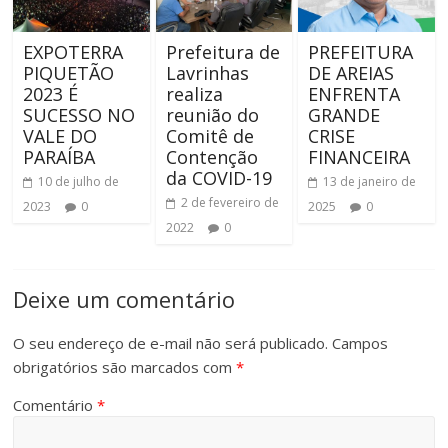
EXPOTERRA
Prefeitura de
PREFEITURA
PIQUETÃO
Lavrinhas
DE AREIAS
2023 É
realiza
ENFRENTA
SUCESSO NO
reunião do
GRANDE
VALE DO
Comitê de
CRISE
PARAÍBA
Contenção
FINANCEIRA
da COVID-19
10 de julho de
13 de janeiro de
2 de fevereiro de
2023
0
2025
0
2022
0
Deixe um comentário
O seu endereço de e-mail não será publicado.
Campos
obrigatórios são marcados com
*
Comentário
*