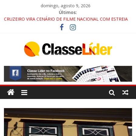
domingo, agosto 9, 2026
Últimos:
CRUZEIRO VIRA CENÁRIO DE FILME NACIONAL COM ESTREIA
PREVISTA PARA 2027!
“HÁ PRESENÇA DO COMANDO VERMELHO NO VALE”, AFIRMA
PROMOTOR DO GAECO
ACESSO À APARECIDA NA DUTRA SERÁ BLOQUEADO NO FIM
DE SEMANA; MOTORISTAS DEVEM USAR ROTAS
ALTERNATIVAS
LORENA, PINDAMONHANGABA E QUELUZ NA RETA FINAL
PELA FÁBRICA DA COCA-COLA!