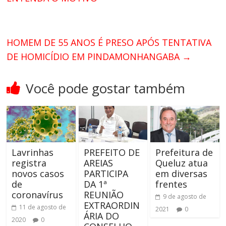
HOMEM DE 55 ANOS É PRESO APÓS TENTATIVA
DE HOMICÍDIO EM PINDAMONHANGABA
→
Você pode gostar também
Lavrinhas
PREFEITO DE
Prefeitura de
registra
AREIAS
Queluz atua
novos casos
PARTICIPA
em diversas
de
DA 1ª
frentes
coronavírus
REUNIÃO
9 de agosto de
EXTRAORDIN
11 de agosto de
2021
0
ÁRIA DO
2020
0