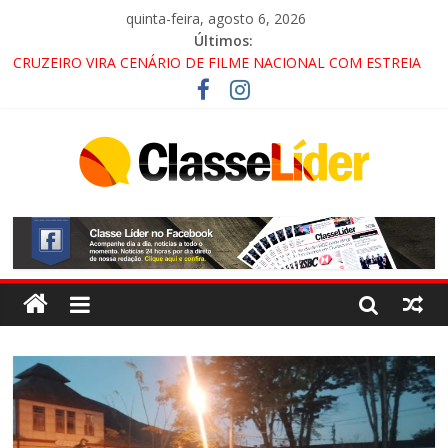
quinta-feira, agosto 6, 2026
Últimos:
CRUZEIRO VIRA CENÁRIO DE FILME NACIONAL COM ESTREIA
PREVISTA PARA 2027!
“HÁ PRESENÇA DO COMANDO VERMELHO NO VALE”, AFIRMA
PROMOTOR DO GAECO
ACESSO À APARECIDA NA DUTRA SERÁ BLOQUEADO NO FIM
DE SEMANA; MOTORISTAS DEVEM USAR ROTAS
ALTERNATIVAS
LORENA, PINDAMONHANGABA E QUELUZ NA RETA FINAL
PELA FÁBRICA DA COCA-COLA!