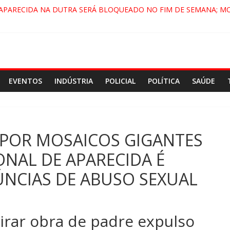
 APARECIDA NA DUTRA SERÁ BLOQUEADO NO FIM DE SEMANA; M
A, PINDAMONHANGABA E QUELUZ NA RETA FINAL PELA FÁBRICA 
VIRA CENÁRIO DE FILME NACIONAL COM ESTREIA PREVISTA PARA 
ENÇA DO COMANDO VERMELHO NO VALE”, AFIRMA PROMOTOR D
EVENTOS
INDÚSTRIA
POLICIAL
POLÍTICA
SAÚDE
 POR MOSAICOS GIGANTES
NAL DE APARECIDA É
NCIAS DE ABUSO SEXUAL
 tirar obra de padre expulso