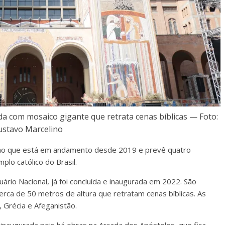
a com mosaico gigante que retrata cenas bíblicas — Foto:
ustavo Marcelino
balho que está em andamento desde 2019 e prevê quatro
plo católico do Brasil.
uário Nacional, já foi concluída e inaugurada em 2022. São
ca de 50 metros de altura que retratam cenas bíblicas. As
 Grécia e Afeganistão.
 inaugurada pois há obras na Arcada dos Apóstolos, que fica