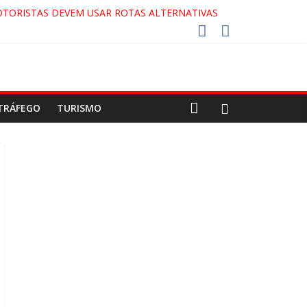
OTORISTAS DEVEM USAR ROTAS ALTERNATIVAS
DA COCA-COLA!
2027!
O GAECO
TRÁFEGO
TURISMO