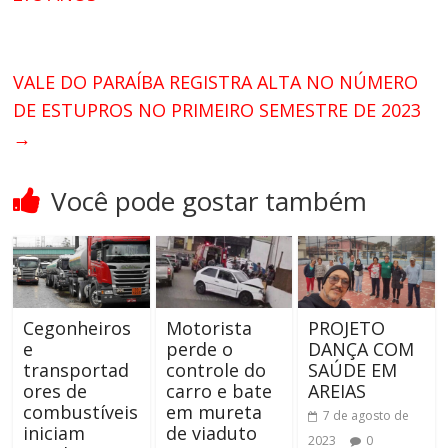
VALE DO PARAÍBA REGISTRA ALTA NO NÚMERO
DE ESTUPROS NO PRIMEIRO SEMESTRE DE 2023
→
Você pode gostar também
Cegonheiros
Motorista
PROJETO
e
perde o
DANÇA COM
transportad
controle do
SAÚDE EM
ores de
carro e bate
AREIAS
combustíveis
em mureta
7 de agosto de
iniciam
de viaduto
2023
0