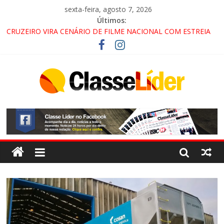
sexta-feira, agosto 7, 2026
Últimos:
CRUZEIRO VIRA CENÁRIO DE FILME NACIONAL COM ESTREIA
PREVISTA PARA 2027!
“HÁ PRESENÇA DO COMANDO VERMELHO NO VALE”, AFIRMA
PROMOTOR DO GAECO
ACESSO À APARECIDA NA DUTRA SERÁ BLOQUEADO NO FIM
DE SEMANA; MOTORISTAS DEVEM USAR ROTAS
ALTERNATIVAS
LORENA, PINDAMONHANGABA E QUELUZ NA RETA FINAL
PELA FÁBRICA DA COCA-COLA!