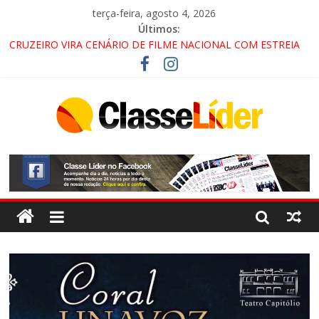
terça-feira, agosto 4, 2026
Últimos:
CRUZEIRO VIRA CENÁRIO DE FILME NACIONAL COM ESTREIA
PREVISTA PARA 2027!
“HÁ PRESENÇA DO COMANDO VERMELHO NO VALE”, AFIRMA
PROMOTOR DO GAECO
ACESSO À APARECIDA NA DUTRA SERÁ BLOQUEADO NO FIM
DE SEMANA; MOTORISTAS DEVEM USAR ROTAS
ALTERNATIVAS
LORENA, PINDAMONHANGABA E QUELUZ NA RETA FINAL
PELA FÁBRICA DA COCA-COLA!