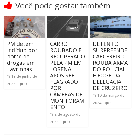
Você pode gostar também
PM detém
CARRO
DETENTO
indíduo por
ROUBADO É
SURPREENDE
porte de
RECUPERADO
CARCEREIRO,
drogas em
PELA PM EM
ROUBA ARMA
Lavrinhas
LORENA
DO POLICIAL
APÓS SER
E FOGE DA
13 de junho de
FLAGRADO
DELEGACIA
2022
0
POR
DE CRUZEIRO
CÂMERAS DE
19 de março de
MONITORAM
2024
0
ENTO
8 de agosto de
2023
0