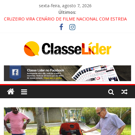
sexta-feira, agosto 7, 2026
Últimos:
CRUZEIRO VIRA CENÁRIO DE FILME NACIONAL COM ESTREIA
PREVISTA PARA 2027!
“HÁ PRESENÇA DO COMANDO VERMELHO NO VALE”, AFIRMA
PROMOTOR DO GAECO
ACESSO À APARECIDA NA DUTRA SERÁ BLOQUEADO NO FIM
DE SEMANA; MOTORISTAS DEVEM USAR ROTAS
ALTERNATIVAS
LORENA, PINDAMONHANGABA E QUELUZ NA RETA FINAL
PELA FÁBRICA DA COCA-COLA!