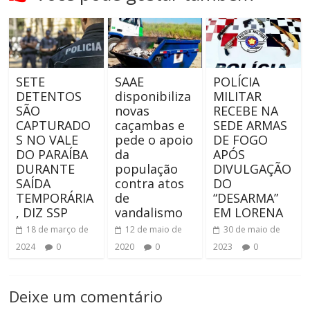
SETE
SAAE
POLÍCIA
DETENTOS
disponibiliza
MILITAR
SÃO
novas
RECEBE NA
CAPTURADO
caçambas e
SEDE ARMAS
S NO VALE
pede o apoio
DE FOGO
DO PARAÍBA
da
APÓS
DURANTE
população
DIVULGAÇÃO
SAÍDA
contra atos
DO
TEMPORÁRIA
de
“DESARMA”
, DIZ SSP
vandalismo
EM LORENA
18 de março de
12 de maio de
30 de maio de
2024
0
2020
0
2023
0
Deixe um comentário