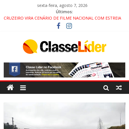
sexta-feira, agosto 7, 2026
Últimos:
CRUZEIRO VIRA CENÁRIO DE FILME NACIONAL COM ESTREIA
PREVISTA PARA 2027!
“HÁ PRESENÇA DO COMANDO VERMELHO NO VALE”, AFIRMA
PROMOTOR DO GAECO
ACESSO À APARECIDA NA DUTRA SERÁ BLOQUEADO NO FIM
DE SEMANA; MOTORISTAS DEVEM USAR ROTAS
ALTERNATIVAS
LORENA, PINDAMONHANGABA E QUELUZ NA RETA FINAL
PELA FÁBRICA DA COCA-COLA!