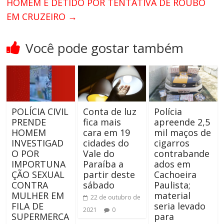
HOMEM É DETIDO POR TENTATIVA DE ROUBO
EM CRUZEIRO
→
Você pode gostar também
POLÍCIA CIVIL
Conta de luz
Polícia
PRENDE
fica mais
apreende 2,5
HOMEM
cara em 19
mil maços de
INVESTIGAD
cidades do
cigarros
O POR
Vale do
contrabande
IMPORTUNA
Paraíba a
ados em
ÇÃO SEXUAL
partir deste
Cachoeira
CONTRA
sábado
Paulista;
MULHER EM
material
22 de outubro de
FILA DE
seria levado
2021
0
SUPERMERCA
para