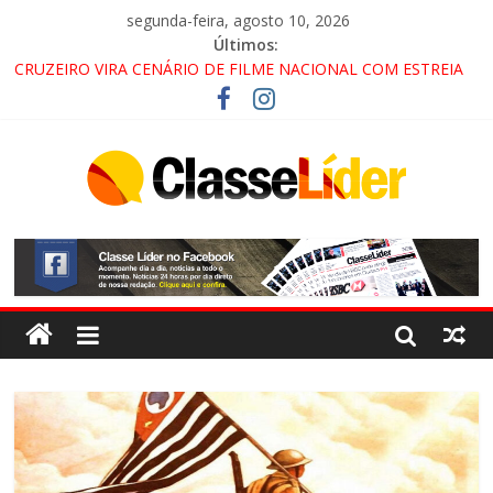
segunda-feira, agosto 10, 2026
Últimos:
CRUZEIRO VIRA CENÁRIO DE FILME NACIONAL COM ESTREIA
PREVISTA PARA 2027!
“HÁ PRESENÇA DO COMANDO VERMELHO NO VALE”, AFIRMA
PROMOTOR DO GAECO
ACESSO À APARECIDA NA DUTRA SERÁ BLOQUEADO NO FIM
DE SEMANA; MOTORISTAS DEVEM USAR ROTAS
ALTERNATIVAS
LORENA, PINDAMONHANGABA E QUELUZ NA RETA FINAL
PELA FÁBRICA DA COCA-COLA!