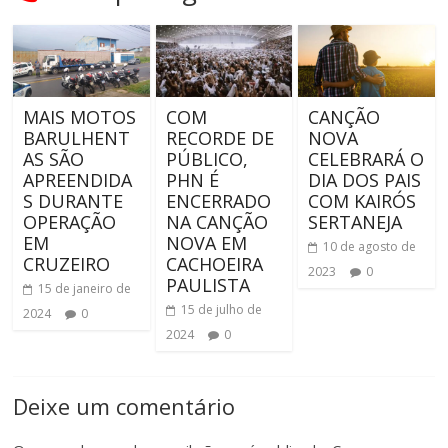
MAIS MOTOS
COM
CANÇÃO
BARULHENT
RECORDE DE
NOVA
AS SÃO
PÚBLICO,
CELEBRARÁ O
APREENDIDA
PHN É
DIA DOS PAIS
S DURANTE
ENCERRADO
COM KAIRÓS
OPERAÇÃO
NA CANÇÃO
SERTANEJA
EM
NOVA EM
10 de agosto de
CRUZEIRO
CACHOEIRA
2023
0
PAULISTA
15 de janeiro de
15 de julho de
2024
0
2024
0
Deixe um comentário