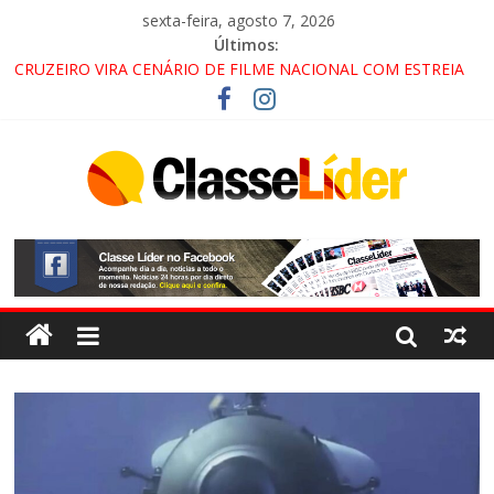
sexta-feira, agosto 7, 2026
Últimos:
CRUZEIRO VIRA CENÁRIO DE FILME NACIONAL COM ESTREIA
PREVISTA PARA 2027!
“HÁ PRESENÇA DO COMANDO VERMELHO NO VALE”, AFIRMA
PROMOTOR DO GAECO
ACESSO À APARECIDA NA DUTRA SERÁ BLOQUEADO NO FIM
DE SEMANA; MOTORISTAS DEVEM USAR ROTAS
ALTERNATIVAS
LORENA, PINDAMONHANGABA E QUELUZ NA RETA FINAL
PELA FÁBRICA DA COCA-COLA!