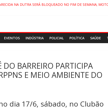
ARECIDA NA DUTRA SERÁ BLOQUEADO NO FIM DE SEMANA; MOTO
PINDAMONHANGABA E QUELUZ NA RETA FINAL PELA FÁBRICA DA 
RA CENÁRIO DE FILME NACIONAL COM ESTREIA PREVISTA PARA 202
ÇA DO COMANDO VERMELHO NO VALE”, AFIRMA PROMOTOR DO G
EVENTOS
INDÚSTRIA
POLICIAL
POLÍTICA
SAÚDE
É DO BARREIRO PARTICIPA
RPPNS E MEIO AMBIENTE DO
o dia 17/6, sábado, no Clubão