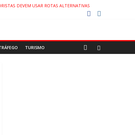
RISTAS DEVEM USAR ROTAS ALTERNATIVAS
COCA-COLA!
7!
AECO
TRÁFEGO
TURISMO