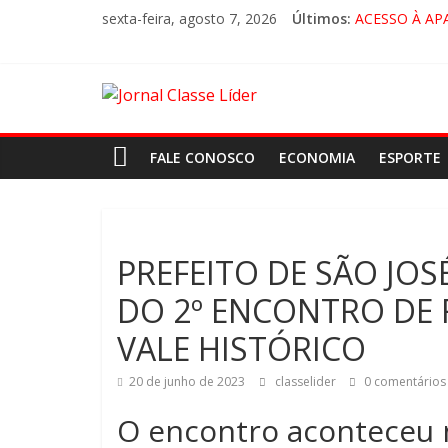
sexta-feira, agosto 7, 2026
Últimos:
ACESSO À AP
🚨 LORENA, 
CRUZEIRO VI
“HÁ PRESEN
FALE CONOSCO
ECONOMIA
ESPORTE
PREFEITO DE SÃO JOS
DO 2º ENCONTRO DE 
VALE HISTÓRICO
20 de junho de 2023
classelider
0 comentários
O encontro aconteceu n