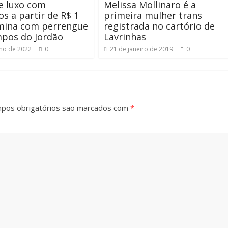
e luxo com
Melissa Mollinaro é a
os a partir de R$ 1
primeira mulher trans
rmina com perrengue
registrada no cartório de
pos do Jordão
Lavrinhas
nho de 2022
0
21 de janeiro de 2019
0
pos obrigatórios são marcados com
*