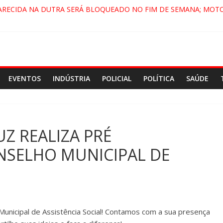
ARECIDA NA DUTRA SERÁ BLOQUEADO NO FIM DE SEMANA; MOTO
PINDAMONHANGABA E QUELUZ NA RETA FINAL PELA FÁBRICA DA 
RA CENÁRIO DE FILME NACIONAL COM ESTREIA PREVISTA PARA 202
ÇA DO COMANDO VERMELHO NO VALE”, AFIRMA PROMOTOR DO G
EVENTOS
INDÚSTRIA
POLICIAL
POLÍTICA
SAÚDE
Z REALIZA PRÉ
NSELHO MUNICIPAL DE
Municipal de Assistência Social! Contamos com a sua presença