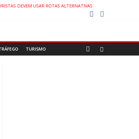
RISTAS DEVEM USAR ROTAS ALTERNATIVAS
COCA-COLA!
7!
AECO
TRÁFEGO
TURISMO