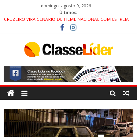
domingo, agosto 9, 2026
Últimos:
CRUZEIRO VIRA CENÁRIO DE FILME NACIONAL COM ESTREIA
PREVISTA PARA 2027!
“HÁ PRESENÇA DO COMANDO VERMELHO NO VALE”, AFIRMA
PROMOTOR DO GAECO
ACESSO À APARECIDA NA DUTRA SERÁ BLOQUEADO NO FIM
DE SEMANA; MOTORISTAS DEVEM USAR ROTAS
ALTERNATIVAS
LORENA, PINDAMONHANGABA E QUELUZ NA RETA FINAL
PELA FÁBRICA DA COCA-COLA!