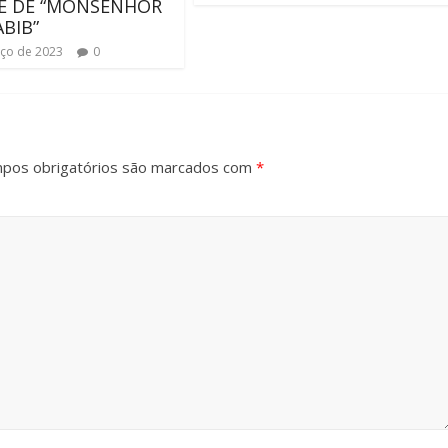
E DE “MONSENHOR
ABIB”
ço de 2023
0
pos obrigatórios são marcados com
*