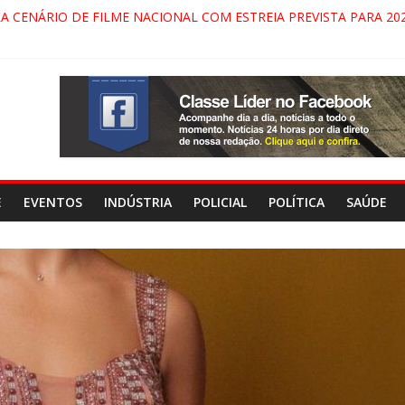
RA CENÁRIO DE FILME NACIONAL COM ESTREIA PREVISTA PARA 202
ÇA DO COMANDO VERMELHO NO VALE”, AFIRMA PROMOTOR DO G
ARECIDA NA DUTRA SERÁ BLOQUEADO NO FIM DE SEMANA; MOTO
INDAMONHANGABA E QUELUZ NA RETA FINAL PELA FÁBRICA DA 
E
EVENTOS
INDÚSTRIA
POLICIAL
POLÍTICA
SAÚDE