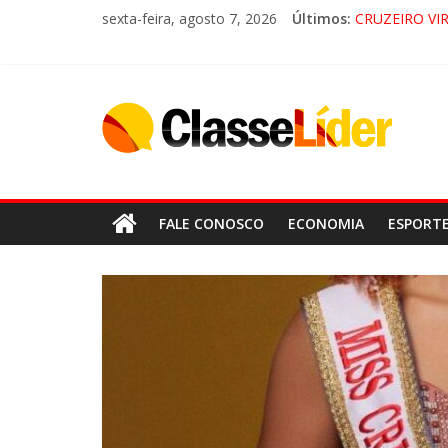
sexta-feira, agosto 7, 2026
Últimos:
CRUZEIRO VI
“HÁ PRESEN
ACESSO À AP
LORENA, P
FALE CONOSCO
ECONOMIA
ESPORT