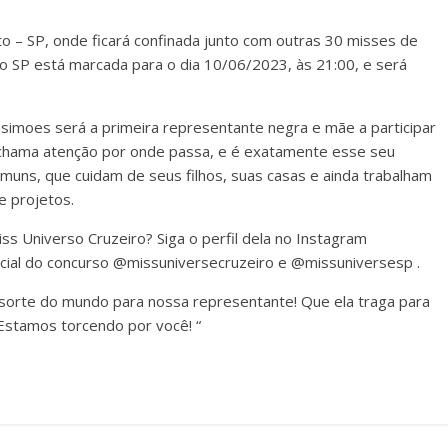
to – SP, onde ficará confinada junto com outras 30 misses de
so SP está marcada para o dia 10/06/2023, às 21:00, e será
asimoes será a primeira representante negra e mãe a participar
 chama atenção por onde passa, e é exatamente esse seu
omuns, que cuidam de seus filhos, suas casas e ainda trabalham
e projetos.
s Universo Cruzeiro? Siga o perfil dela no Instagram
cial do concurso @missuniversecruzeiro e @missuniversesp .
sorte do mundo para nossa representante! Que ela traga para
 Estamos torcendo por você! “