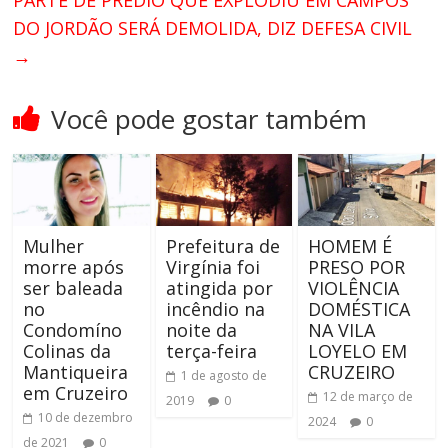
PARTE DE PRÉDIO QUE EXPLODIU EM CAMPOS
DO JORDÃO SERÁ DEMOLIDA, DIZ DEFESA CIVIL
→
Você pode gostar também
Mulher
Prefeitura de
HOMEM É
morre após
Virgínia foi
PRESO POR
ser baleada
atingida por
VIOLÊNCIA
no
incêndio na
DOMÉSTICA
Condomíno
noite da
NA VILA
Colinas da
terça-feira
LOYELO EM
Mantiqueira
CRUZEIRO
1 de agosto de
em Cruzeiro
12 de março de
2019
0
10 de dezembro
2024
0
de 2021
0