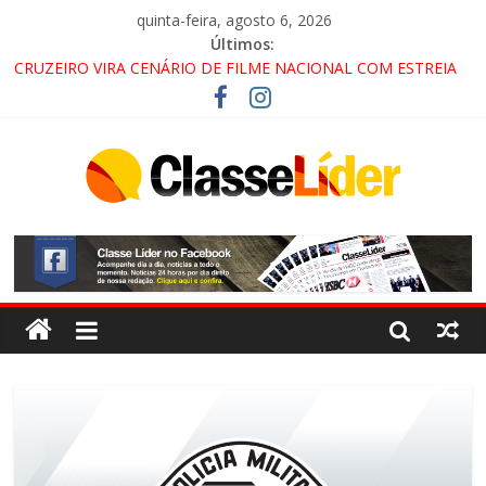
quinta-feira, agosto 6, 2026
Últimos:
CRUZEIRO VIRA CENÁRIO DE FILME NACIONAL COM ESTREIA
PREVISTA PARA 2027!
“HÁ PRESENÇA DO COMANDO VERMELHO NO VALE”, AFIRMA
PROMOTOR DO GAECO
ACESSO À APARECIDA NA DUTRA SERÁ BLOQUEADO NO FIM
DE SEMANA; MOTORISTAS DEVEM USAR ROTAS
ALTERNATIVAS
LORENA, PINDAMONHANGABA E QUELUZ NA RETA FINAL
PELA FÁBRICA DA COCA-COLA!