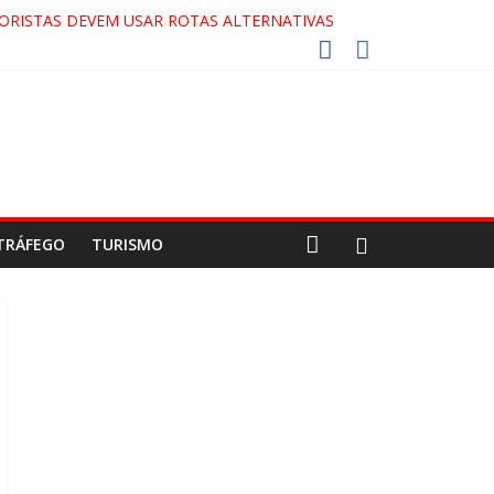
ORISTAS DEVEM USAR ROTAS ALTERNATIVAS
 COCA-COLA!
27!
GAECO
TRÁFEGO
TURISMO