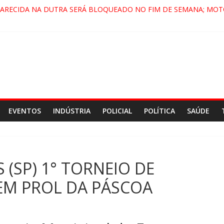
PARECIDA NA DUTRA SERÁ BLOQUEADO NO FIM DE SEMANA; MOT
 PINDAMONHANGABA E QUELUZ NA RETA FINAL PELA FÁBRICA DA
RA CENÁRIO DE FILME NACIONAL COM ESTREIA PREVISTA PARA 20
ÇA DO COMANDO VERMELHO NO VALE”, AFIRMA PROMOTOR DO 
EVENTOS
INDÚSTRIA
POLICIAL
POLÍTICA
SAÚDE
 (SP) 1° TORNEIO DE
EM PROL DA PÁSCOA