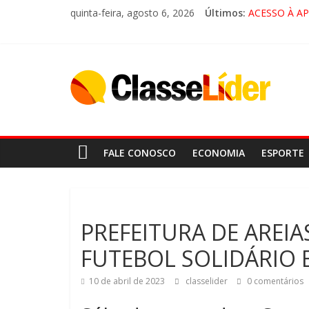
quinta-feira, agosto 6, 2026
Últimos:
ACESSO À A
🚨 LORENA,
CRUZEIRO VI
“HÁ PRESEN
FALE CONOSCO
ECONOMIA
ESPORTE
PREFEITURA DE AREIAS
FUTEBOL SOLIDÁRIO 
10 de abril de 2023
classelider
0 comentários