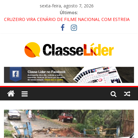
sexta-feira, agosto 7, 2026
Últimos:
CRUZEIRO VIRA CENÁRIO DE FILME NACIONAL COM ESTREIA
PREVISTA PARA 2027!
“HÁ PRESENÇA DO COMANDO VERMELHO NO VALE”, AFIRMA
PROMOTOR DO GAECO
ACESSO À APARECIDA NA DUTRA SERÁ BLOQUEADO NO FIM
DE SEMANA; MOTORISTAS DEVEM USAR ROTAS
ALTERNATIVAS
LORENA, PINDAMONHANGABA E QUELUZ NA RETA FINAL
PELA FÁBRICA DA COCA-COLA!