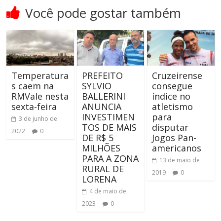
Você pode gostar também
Temperatura
PREFEITO
Cruzeirense
s caem na
SYLVIO
consegue
RMVale nesta
BALLERINI
índice no
sexta-feira
ANUNCIA
atletismo
INVESTIMEN
para
3 de junho de
TOS DE MAIS
disputar
2022
0
DE R$ 5
Jogos Pan-
MILHÕES
americanos
PARA A ZONA
13 de maio de
RURAL DE
2019
0
LORENA
4 de maio de
2023
0