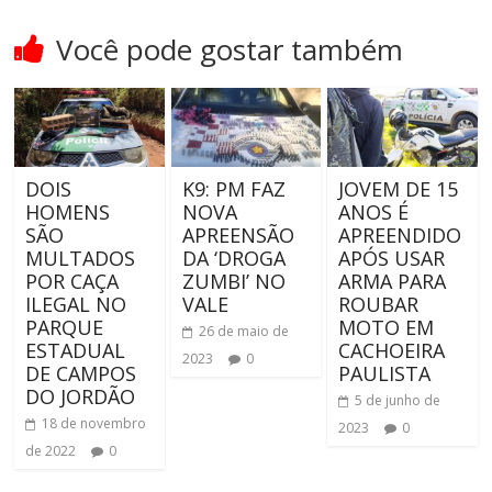
Você pode gostar também
DOIS
K9: PM FAZ
JOVEM DE 15
HOMENS
NOVA
ANOS É
SÃO
APREENSÃO
APREENDIDO
MULTADOS
DA ‘DROGA
APÓS USAR
POR CAÇA
ZUMBI’ NO
ARMA PARA
ILEGAL NO
VALE
ROUBAR
PARQUE
MOTO EM
26 de maio de
ESTADUAL
CACHOEIRA
2023
0
DE CAMPOS
PAULISTA
DO JORDÃO
5 de junho de
18 de novembro
2023
0
de 2022
0