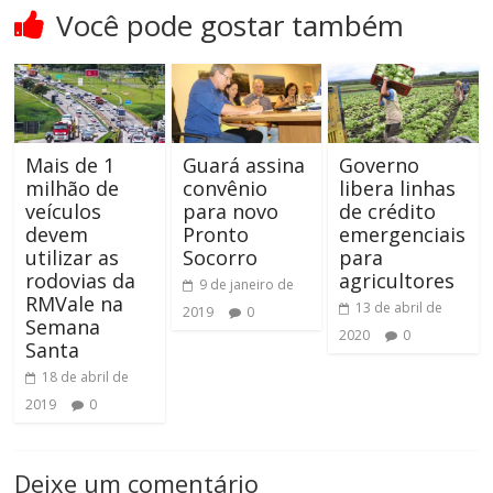
Você pode gostar também
Mais de 1
Guará assina
Governo
milhão de
convênio
libera linhas
veículos
para novo
de crédito
devem
Pronto
emergenciais
utilizar as
Socorro
para
rodovias da
agricultores
9 de janeiro de
RMVale na
13 de abril de
2019
0
Semana
2020
0
Santa
18 de abril de
2019
0
Deixe um comentário