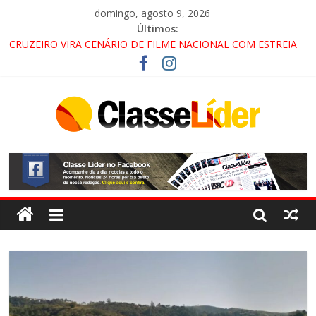
domingo, agosto 9, 2026
Últimos:
CRUZEIRO VIRA CENÁRIO DE FILME NACIONAL COM ESTREIA
PREVISTA PARA 2027!
“HÁ PRESENÇA DO COMANDO VERMELHO NO VALE”, AFIRMA
PROMOTOR DO GAECO
ACESSO À APARECIDA NA DUTRA SERÁ BLOQUEADO NO FIM
DE SEMANA; MOTORISTAS DEVEM USAR ROTAS
ALTERNATIVAS
LORENA, PINDAMONHANGABA E QUELUZ NA RETA FINAL
PELA FÁBRICA DA COCA-COLA!