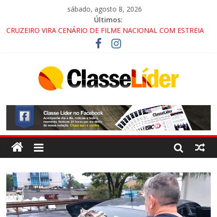
sábado, agosto 8, 2026
Últimos:
CRUZEIRO VIRA CENÁRIO DE FILME NACIONAL COM ESTREIA
PREVISTA PARA 2027!
“HÁ PRESENÇA DO COMANDO VERMELHO NO VALE”, AFIRMA
PROMOTOR DO GAECO
ACESSO À APARECIDA NA DUTRA SERÁ BLOQUEADO NO FIM
DE SEMANA; MOTORISTAS DEVEM USAR ROTAS
ALTERNATIVAS
LORENA, PINDAMONHANGABA E QUELUZ NA RETA FINAL
PELA FÁBRICA DA COCA-COLA!