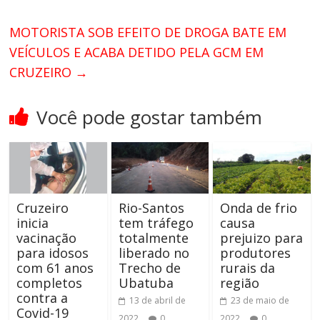
MOTORISTA SOB EFEITO DE DROGA BATE EM
VEÍCULOS E ACABA DETIDO PELA GCM EM
CRUZEIRO
→
Você pode gostar também
Cruzeiro
Rio-Santos
Onda de frio
inicia
tem tráfego
causa
vacinação
totalmente
prejuizo para
para idosos
liberado no
produtores
com 61 anos
Trecho de
rurais da
completos
Ubatuba
região
contra a
13 de abril de
23 de maio de
Covid-19
2022
0
2022
0