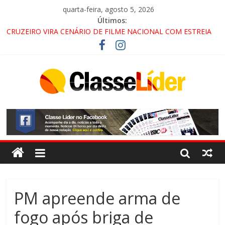
quarta-feira, agosto 5, 2026
Últimos:
CRUZEIRO VIRA CENÁRIO DE FILME NACIONAL COM ESTREIA
PREVISTA PARA 2027!
“HÁ PRESENÇA DO COMANDO VERMELHO NO VALE”, AFIRMA
PROMOTOR DO GAECO
ACESSO À APARECIDA NA DUTRA SERÁ BLOQUEADO NO FIM
DE SEMANA; MOTORISTAS DEVEM USAR ROTAS
ALTERNATIVAS
LORENA, PINDAMONHANGABA E QUELUZ NA RETA FINAL
PELA FÁBRICA DA COCA-COLA!
PM apreende arma de
fogo após briga de