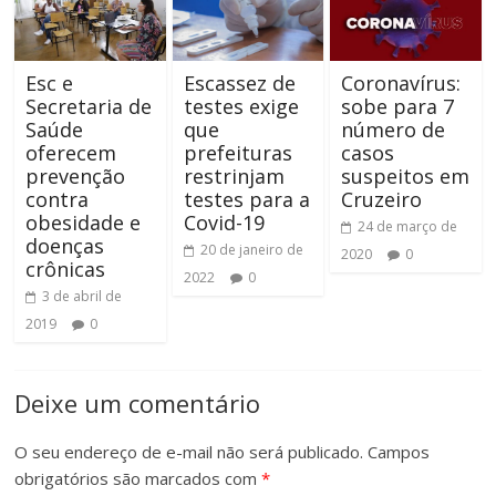
Esc e
Escassez de
Coronavírus:
Secretaria de
testes exige
sobe para 7
Saúde
que
número de
oferecem
prefeituras
casos
prevenção
restrinjam
suspeitos em
contra
testes para a
Cruzeiro
obesidade e
Covid-19
24 de março de
doenças
20 de janeiro de
2020
0
crônicas
2022
0
3 de abril de
2019
0
Deixe um comentário
O seu endereço de e-mail não será publicado.
Campos
obrigatórios são marcados com
*