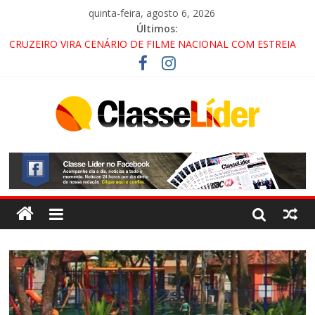
quinta-feira, agosto 6, 2026
Últimos:
CRUZEIRO VIRA CENÁRIO DE FILME NACIONAL COM ESTREIA
PREVISTA PARA 2027!
“HÁ PRESENÇA DO COMANDO VERMELHO NO VALE”, AFIRMA
PROMOTOR DO GAECO
ACESSO À APARECIDA NA DUTRA SERÁ BLOQUEADO NO FIM
DE SEMANA; MOTORISTAS DEVEM USAR ROTAS
ALTERNATIVAS
LORENA, PINDAMONHANGABA E QUELUZ NA RETA FINAL
PELA FÁBRICA DA COCA-COLA!