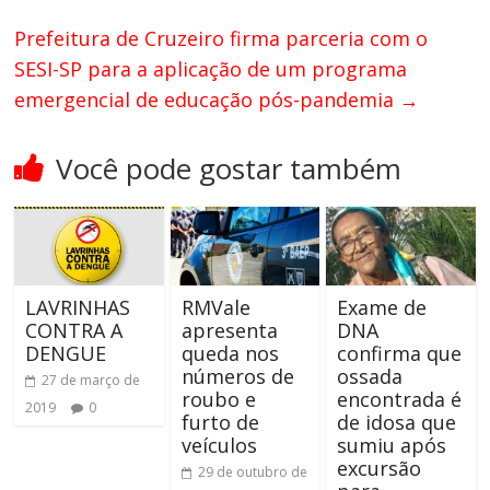
Prefeitura de Cruzeiro firma parceria com o
SESI-SP para a aplicação de um programa
emergencial de educação pós-pandemia
→
Você pode gostar também
LAVRINHAS
RMVale
Exame de
CONTRA A
apresenta
DNA
DENGUE
queda nos
confirma que
números de
ossada
27 de março de
roubo e
encontrada é
2019
0
furto de
de idosa que
veículos
sumiu após
excursão
29 de outubro de