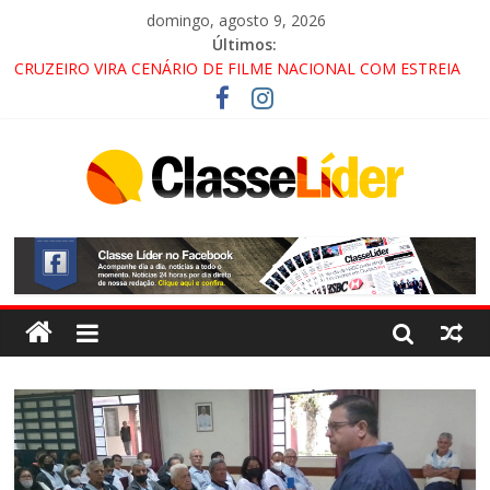
domingo, agosto 9, 2026
Últimos:
CRUZEIRO VIRA CENÁRIO DE FILME NACIONAL COM ESTREIA
PREVISTA PARA 2027!
“HÁ PRESENÇA DO COMANDO VERMELHO NO VALE”, AFIRMA
PROMOTOR DO GAECO
ACESSO À APARECIDA NA DUTRA SERÁ BLOQUEADO NO FIM
DE SEMANA; MOTORISTAS DEVEM USAR ROTAS
ALTERNATIVAS
LORENA, PINDAMONHANGABA E QUELUZ NA RETA FINAL
PELA FÁBRICA DA COCA-COLA!