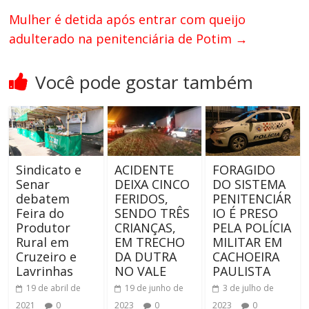
Mulher é detida após entrar com queijo
adulterado na penitenciária de Potim
→
Você pode gostar também
Sindicato e
ACIDENTE
FORAGIDO
Senar
DEIXA CINCO
DO SISTEMA
debatem
FERIDOS,
PENITENCIÁR
Feira do
SENDO TRÊS
IO É PRESO
Produtor
CRIANÇAS,
PELA POLÍCIA
Rural em
EM TRECHO
MILITAR EM
Cruzeiro e
DA DUTRA
CACHOEIRA
Lavrinhas
NO VALE
PAULISTA
19 de abril de
19 de junho de
3 de julho de
2021
0
2023
0
2023
0