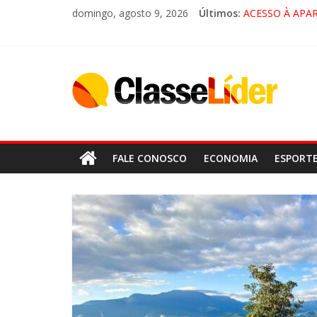
domingo, agosto 9, 2026
Últimos:
ACESSO À APA
🚨 LORENA, P
CRUZEIRO VIRA
“HÁ PRESENÇA
FALE CONOSCO
ECONOMIA
ESPORT