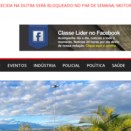
RECIDA NA DUTRA SERÁ BLOQUEADO NO FIM DE SEMANA; MOTOR
INDAMONHANGABA E QUELUZ NA RETA FINAL PELA FÁBRICA DA C
 CENÁRIO DE FILME NACIONAL COM ESTREIA PREVISTA PARA 2027
 DO COMANDO VERMELHO NO VALE”, AFIRMA PROMOTOR DO GA
E
EVENTOS
INDÚSTRIA
POLICIAL
POLÍTICA
SAÚDE