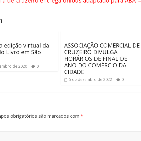
ura de Cruzeiro entrega ônibus adaptado para ABA
m
a edição virtual da
ASSOCIAÇÃO COMERCIAL DE
do Livro em São
CRUZEIRO DIVULGA
HORÁRIOS DE FINAL DE
ANO DO COMÉRCIO DA
zembro de 2020
0
CIDADE
5 de dezembro de 2022
0
pos obrigatórios são marcados com
*