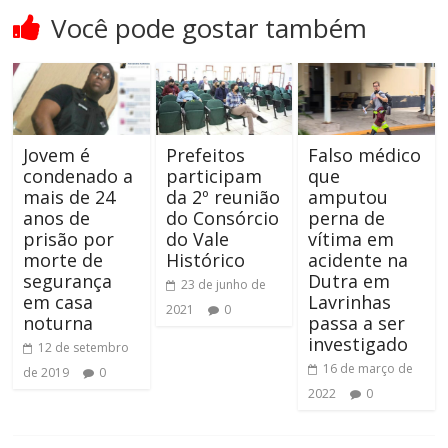
Você pode gostar também
Jovem é
Prefeitos
Falso médico
condenado a
participam
que
mais de 24
da 2º reunião
amputou
anos de
do Consórcio
perna de
prisão por
do Vale
vítima em
morte de
Histórico
acidente na
segurança
Dutra em
23 de junho de
em casa
Lavrinhas
2021
0
noturna
passa a ser
investigado
12 de setembro
16 de março de
de 2019
0
2022
0