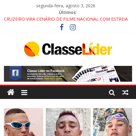
segunda-feira, agosto 3, 2026
Últimos:
CRUZEIRO VIRA CENÁRIO DE FILME NACIONAL COM ESTREIA
PREVISTA PARA 2027!
“HÁ PRESENÇA DO COMANDO VERMELHO NO VALE”, AFIRMA
PROMOTOR DO GAECO
ACESSO À APARECIDA NA DUTRA SERÁ BLOQUEADO NO FIM
DE SEMANA; MOTORISTAS DEVEM USAR ROTAS
ALTERNATIVAS
LORENA, PINDAMONHANGABA E QUELUZ NA RETA FINAL
PELA FÁBRICA DA COCA-COLA!