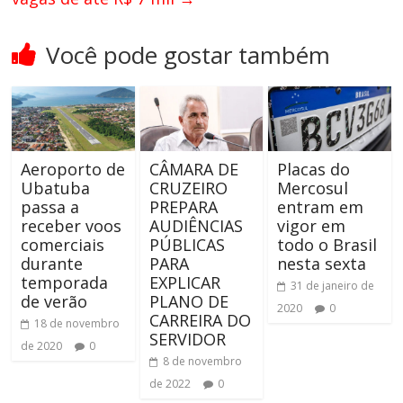
Você pode gostar também
Aeroporto de
CÂMARA DE
Placas do
Ubatuba
CRUZEIRO
Mercosul
passa a
PREPARA
entram em
receber voos
AUDIÊNCIAS
vigor em
comerciais
PÚBLICAS
todo o Brasil
durante
PARA
nesta sexta
temporada
EXPLICAR
31 de janeiro de
de verão
PLANO DE
2020
0
CARREIRA DO
18 de novembro
SERVIDOR
de 2020
0
8 de novembro
de 2022
0