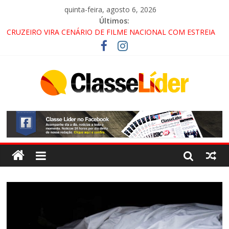
quinta-feira, agosto 6, 2026
Últimos:
CRUZEIRO VIRA CENÁRIO DE FILME NACIONAL COM ESTREIA
PREVISTA PARA 2027!
“HÁ PRESENÇA DO COMANDO VERMELHO NO VALE”, AFIRMA
PROMOTOR DO GAECO
ACESSO À APARECIDA NA DUTRA SERÁ BLOQUEADO NO FIM
DE SEMANA; MOTORISTAS DEVEM USAR ROTAS
ALTERNATIVAS
LORENA, PINDAMONHANGABA E QUELUZ NA RETA FINAL
PELA FÁBRICA DA COCA-COLA!