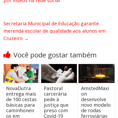
por vídeos na rede social
Secretaria Municipal de Educação garante
merenda escolar de qualidade aos alunos em
Cruzeiro
→
Você pode gostar também
NovaDutra
Pastoral
AmstedMaxi
entrega mais
carcerária
on
de 100 cestas
pede à
desenvolve
básicas para
justiça que
novo modelo
caminhoneir
preso com
de rodas
os em
Covid-19
ferroviárias