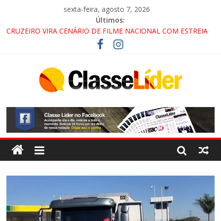
sexta-feira, agosto 7, 2026
Últimos:
CRUZEIRO VIRA CENÁRIO DE FILME NACIONAL COM ESTREIA
PREVISTA PARA 2027!
“HÁ PRESENÇA DO COMANDO VERMELHO NO VALE”, AFIRMA
PROMOTOR DO GAECO
ACESSO À APARECIDA NA DUTRA SERÁ BLOQUEADO NO FIM
DE SEMANA; MOTORISTAS DEVEM USAR ROTAS
ALTERNATIVAS
LORENA, PINDAMONHANGABA E QUELUZ NA RETA FINAL
PELA FÁBRICA DA COCA-COLA!