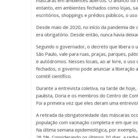
máscaras em ambientes abertos. O anúncio foi f
entanto, em ambientes fechados como lojas, sala
escritórios, shoppings e prédios públicos, o uso
Desde maio de 2020, no início da pandemia de 
era obrigatório. Desde então, nunca havia deixa
Segundo o governador, o decreto que libera o u
São Paulo, vale para ruas, praças, parques, pát
e autódromos. Nesses locais, ao ar livre, o uso
fechados, o governo pode anunciar a liberação 
comitê científico.
Durante a entrevista coletiva, na tarde de hoje
paulista, Doria e os membros do Centro de Cont
Foi a primeira vez que eles deram uma entrevis
A retirada da obrigatoriedade das máscaras 
população com vacinação completa e em que o
Na última semana epidemiológica, por exemplo, 
28,5%. Considerando os últimos 30 dias, a red