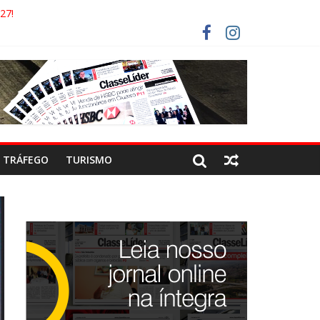
 COCA-COLA!
27!
GAECO
ORISTAS DEVEM USAR ROTAS ALTERNATIVAS
TRÁFEGO
TURISMO