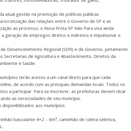
 tratores, motoniveladoras, triturador de galho,
a atual gestão na promoção de políticas públicas
urocratização das relações entre o Governo de SP e as
nização ao processo, o Nova Frota SP Não Para visa ainda
r a geração de empregos diretos e indiretos e impulsionar o
 de Desenvolvimento Regional (SDR) e de Governo, juntamente
as Secretarias de Agricultura e Abastecimento, Direitos da
Ambiente e Saúde.
unicípios terão acesso a um canal direto para que cada
 online, de acordo com as principais demandas locais. Todos os
os a participar. Para se inscrever, as prefeituras devem clicar
dicando as necessidades de seu município.
 disponibilizados aos municípios:
inhão basculante 4×2 – 6m³, caminhão de coleta seletiva,
L.