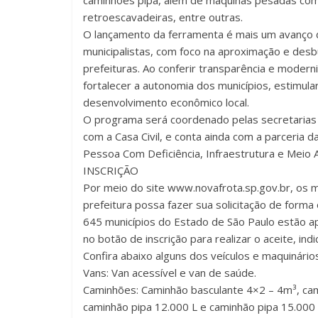
caminhões pipa, além de máquinas pesadas como
retroescavadeiras, entre outras.
O lançamento da ferramenta é mais um avanço d
municipalistas, com foco na aproximação e desb
prefeituras. Ao conferir transparência e moder
fortalecer a autonomia dos municípios, estimula
desenvolvimento econômico local.
O programa será coordenado pelas secretarias
com a Casa Civil, e conta ainda com a parceria d
Pessoa Com Deficiência, Infraestrutura e Meio 
INSCRIÇÃO
Por meio do site www.novafrota.sp.gov.br, os m
prefeitura possa fazer sua solicitação de forma
645 municípios do Estado de São Paulo estão apt
no botão de inscrição para realizar o aceite, in
Confira abaixo alguns dos veículos e maquinários
Vans: Van acessível e van de saúde.
Caminhões: Caminhão basculante 4×2 – 4m³, cam
caminhão pipa 12.000 L e caminhão pipa 15.000 