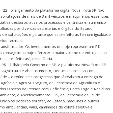
a (22), o lançamento da plataforma digital Nova Frota SP Não
s solicitações de mais de 3 mil veículos e maquinários essenciais
iciativa desburocratiza os processos e centraliza em um único
palhadas por diversas secretarias e órgãos do Estado.
 de solicitações e garante que as prefeituras tenham igualdade
érios técnicos.
transformador. Os investimentos de hoje representam R$ 1
ós conseguimos hoje oferecer o maior volume de entregas, na
 as prefeituras”, disse Doria.
 R$ 1 bilhão pelo Governo de SP. A plataforma Nova Frota SP
 – Agricultura e Abastecimento, Diretos da Pessoa Com
Saúde – e reúne seis programas que já realizam a entrega de
Agrícola e Agro SP+Seguro, da Secretaria da Agricultura e
 dos Direitos da Pessoa com Deficiência; Corta Fogo e Resíduos
 Ambiente; e Aperfeiçoamento SUS, da Secretaria da Saúde.
nicípios poderão solicitar, ao Estado, máquinas e outros
como ambulâncias, vans, caminhões de coleta seletiva e