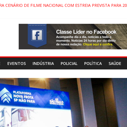
 PINDAMONHANGABA E QUELUZ NA RETA FINAL PELA FÁBRICA DA
RA CENÁRIO DE FILME NACIONAL COM ESTREIA PREVISTA PARA 20
ÇA DO COMANDO VERMELHO NO VALE”, AFIRMA PROMOTOR DO 
PARECIDA NA DUTRA SERÁ BLOQUEADO NO FIM DE SEMANA; MOT
E
EVENTOS
INDÚSTRIA
POLICIAL
POLÍTICA
SAÚDE