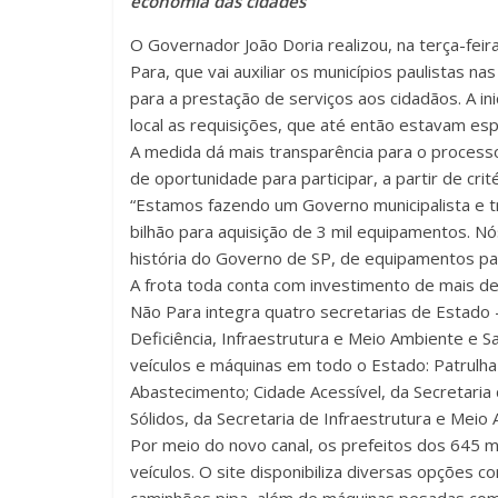
economia das cidades
O Governador João Doria realizou, na terça-feir
Para, que vai auxiliar os municípios paulistas na
para a prestação de serviços aos cidadãos. A in
local as requisições, que até então estavam es
A medida dá mais transparência para o processo
de oportunidade para participar, a partir de crit
“Estamos fazendo um Governo municipalista e 
bilhão para aquisição de 3 mil equipamentos. N
história do Governo de SP, de equipamentos para
A frota toda conta com investimento de mais de
Não Para integra quatro secretarias de Estado
Deficiência, Infraestrutura e Meio Ambiente e 
veículos e máquinas em todo o Estado: Patrulha 
Abastecimento; Cidade Acessível, da Secretaria
Sólidos, da Secretaria de Infraestrutura e Meio
Por meio do novo canal, os prefeitos dos 645 mu
veículos. O site disponibiliza diversas opções 