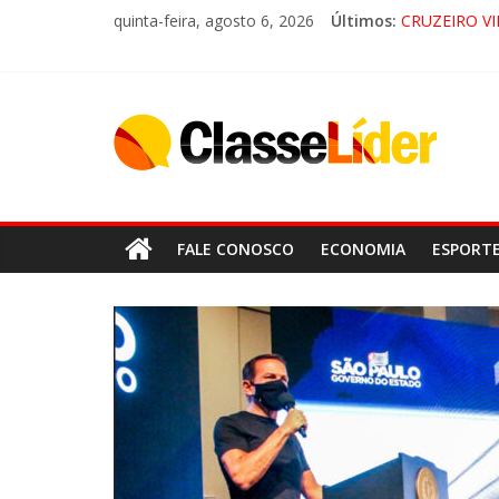
🚨 LORENA,
quinta-feira, agosto 6, 2026
Últimos:
CRUZEIRO VI
“HÁ PRESEN
ACESSO À A
FALE CONOSCO
ECONOMIA
ESPORT