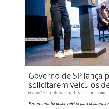
Governo de SP lança p
solicitarem veículos d
23 de fevereiro de 2022
classelider
0 comentá
Ferramenta foi desenvolvida para desburocra