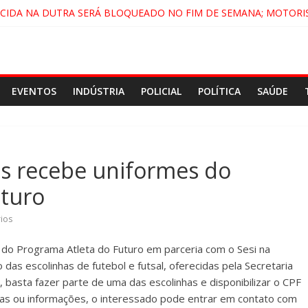
ECIDA NA DUTRA SERÁ BLOQUEADO NO FIM DE SEMANA; MOTORI
NDAMONHANGABA E QUELUZ NA RETA FINAL PELA FÁBRICA DA COC
CENÁRIO DE FILME NACIONAL COM ESTREIA PREVISTA PARA 2027!
DO COMANDO VERMELHO NO VALE”, AFIRMA PROMOTOR DO GAE
EVENTOS
INDÚSTRIA
POLICIAL
POLÍTICA
SAÚDE
as recebe uniformes do
uturo
ios
 do Programa Atleta do Futuro em parceria com o Sesi na
das escolinhas de futebol e futsal, oferecidas pela Secretaria
, basta fazer parte de uma das escolinhas e disponibilizar o CPF
as ou informações, o interessado pode entrar em contato com