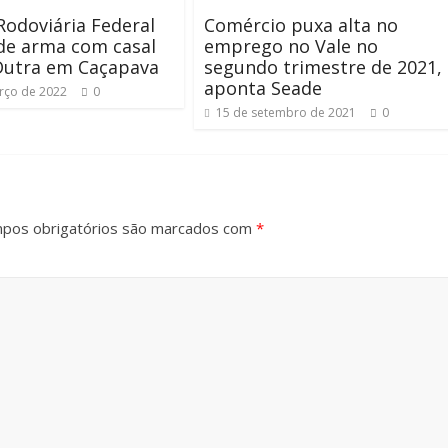
 Rodoviária Federal
Comércio puxa alta no
de arma com casal
emprego no Vale no
Dutra em Caçapava
segundo trimestre de 2021,
aponta Seade
rço de 2022
0
15 de setembro de 2021
0
pos obrigatórios são marcados com
*