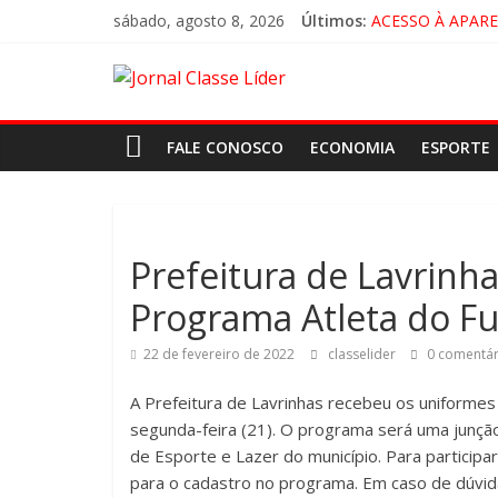
sábado, agosto 8, 2026
Últimos:
ACESSO À APAR
🚨 LORENA, PI
CRUZEIRO VIRA 
“HÁ PRESENÇA 
FALE CONOSCO
ECONOMIA
ESPORTE
Prefeitura de Lavrinh
Programa Atleta do F
22 de fevereiro de 2022
classelider
0 comentár
A Prefeitura de Lavrinhas recebeu os uniformes
segunda-feira (21). O programa será uma junção 
de Esporte e Lazer do município. Para participar
para o cadastro no programa. Em caso de dúvid