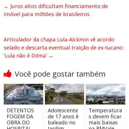
←
Juros altos dificultam financiamento de
imóvel para milhões de brasileiros
Articulador da chapa Lula-Alckmin vê acordo
selado e descarta eventual traição de ex-tucano:
‘Lula não é Dilma’
→
Você pode gostar também
DETENTOS
Adolescente
Temperatura
FOGEM DA
de 17 anos é
s devem ficar
OBRA DO
baleado no
mais baixas
HOSPITAL
Jardim
na RMVale