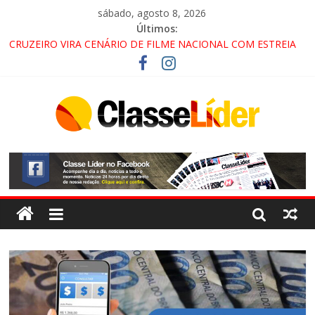
sábado, agosto 8, 2026
Últimos:
CRUZEIRO VIRA CENÁRIO DE FILME NACIONAL COM ESTREIA
PREVISTA PARA 2027!
“HÁ PRESENÇA DO COMANDO VERMELHO NO VALE”, AFIRMA
PROMOTOR DO GAECO
ACESSO À APARECIDA NA DUTRA SERÁ BLOQUEADO NO FIM
DE SEMANA; MOTORISTAS DEVEM USAR ROTAS
ALTERNATIVAS
LORENA, PINDAMONHANGABA E QUELUZ NA RETA FINAL
PELA FÁBRICA DA COCA-COLA!