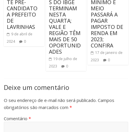
TE PRÉ-
S DO IBGE
MÍNIMO E
CANDIDATO
TERMINAM
MEIO
A PREFEITO
NESTA
PASSARÁ A
DE
QUARTA;
PAGAR
LAVRINHAS
VALE E
IMPOSTO DE
REGIÃO TÊM
RENDA EM
9 de abril de
MAIS DE 50
2023;
2024
0
OPORTUNID
CONFIRA
ADES
17 de janeiro de
19 de julho de
2023
0
2023
0
Deixe um comentário
O seu endereço de e-mail não será publicado.
Campos
obrigatórios são marcados com
*
Comentário
*