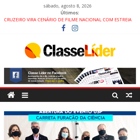
sábado, agosto 8, 2026
Últimos:
CRUZEIRO VIRA CENÁRIO DE FILME NACIONAL COM ESTREIA
PREVISTA PARA 2027!
“HÁ PRESENÇA DO COMANDO VERMELHO NO VALE”, AFIRMA
PROMOTOR DO GAECO
ACESSO À APARECIDA NA DUTRA SERÁ BLOQUEADO NO FIM
DE SEMANA; MOTORISTAS DEVEM USAR ROTAS
ALTERNATIVAS
LORENA, PINDAMONHANGABA E QUELUZ NA RETA FINAL
PELA FÁBRICA DA COCA-COLA!