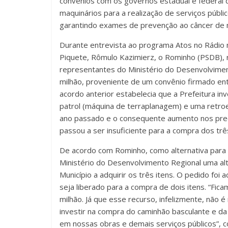
convênios com os governos estadual e federal q
maquinários para a realização de serviços públi
garantindo exames de prevenção ao câncer de 
Durante entrevista ao programa Atos no Rádio no
Piquete, Rômulo Kazimierz, o Rominho (PSDB), 
representantes do Ministério do Desenvolviment
milhão, proveniente de um convênio firmado ent
acordo anterior estabelecia que a Prefeitura in
patrol (máquina de terraplanagem) e uma retro
ano passado e o consequente aumento nos preço
passou a ser insuficiente para a compra dos três
De acordo com Rominho, como alternativa para 
Ministério do Desenvolvimento Regional uma al
Município a adquirir os três itens. O pedido foi
seja liberado para a compra de dois itens. “Fi
milhão. Já que esse recurso, infelizmente, não é 
investir na compra do caminhão basculante e da 
em nossas obras e demais serviços públicos”, 