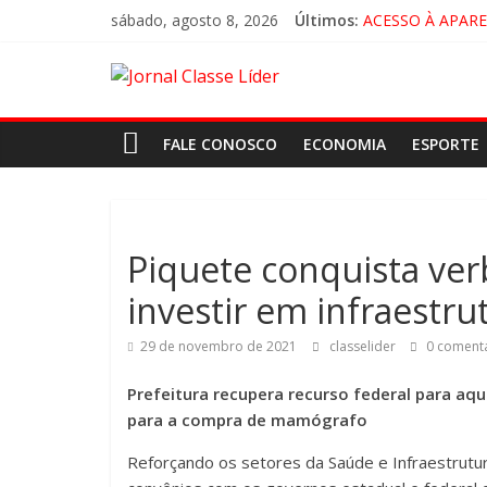
sábado, agosto 8, 2026
Últimos:
ACESSO À APAR
🚨 LORENA, PI
CRUZEIRO VIRA 
“HÁ PRESENÇA 
FALE CONOSCO
ECONOMIA
ESPORTE
Piquete conquista ver
investir em infraestru
29 de novembro de 2021
classelider
0 comentá
Prefeitura recupera recurso federal para aq
para a compra de mamógrafo
Reforçando os setores da Saúde e Infraestrutur