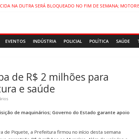
ECIDA NA DUTRA SERÁ BLOQUEADO NO FIM DE SEMANA; MOTORI
NDAMONHANGABA E QUELUZ NA RETA FINAL PELA FÁBRICA DA COC
CENÁRIO DE FILME NACIONAL COM ESTREIA PREVISTA PARA 2027!
DO COMANDO VERMELHO NO VALE”, AFIRMA PROMOTOR DO GAE
EVENTOS
INDÚSTRIA
POLICIAL
POLÍTICA
SAÚDE
ba de R$ 2 milhões para
tura e saúde
rios
uisição de maquinários; Governo do Estado garante apoio
a de Piquete, a Prefeitura firmou no início desta semana