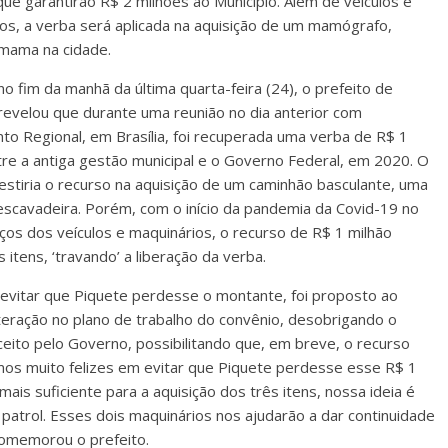
ue garantirão R$ 2 milhões ao Município. Além de veículos e
cos, a verba será aplicada na aquisição de um mamógrafo,
mama na cidade.
 fim da manhã da última quarta-feira (24), o prefeito de
revelou que durante uma reunião no dia anterior com
o Regional, em Brasília, foi recuperada uma verba de R$ 1
re a antiga gestão municipal e o Governo Federal, em 2020. O
vestiria o recurso na aquisição de um caminhão basculante, uma
escavadeira. Porém, com o início da pandemia da Covid-19 no
s dos veículos e maquinários, o recurso de R$ 1 milhão
 itens, ‘travando’ a liberação da verba.
evitar que Piquete perdesse o montante, foi proposto ao
teração no plano de trabalho do convênio, desobrigando o
 aceito pelo Governo, possibilitando que, em breve, o recurso
camos muito felizes em evitar que Piquete perdesse esse R$ 1
mais suficiente para a aquisição dos três itens, nossa ideia é
patrol. Esses dois maquinários nos ajudarão a dar continuidade
comemorou o prefeito.