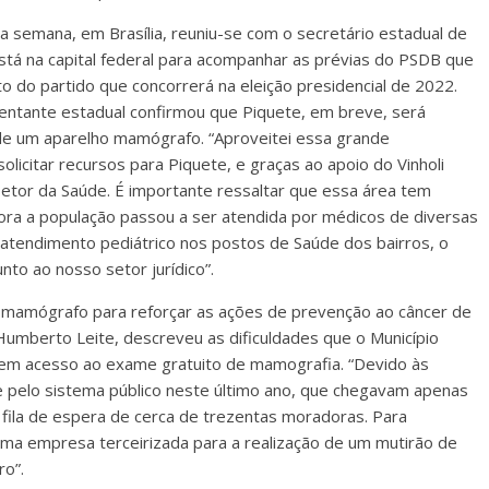
ta semana, em Brasília, reuniu-se com o secretário estadual de
stá na capital federal para acompanhar as prévias do PSDB que
o do partido que concorrerá na eleição presidencial de 2022.
entante estadual confirmou que Piquete, em breve, será
de um aparelho mamógrafo. “Aproveitei essa grande
licitar recursos para Piquete, e graças ao apoio do Vinholi
etor da Saúde. É importante ressaltar que essa área tem
ora a população passou a ser atendida por médicos de diversas
 atendimento pediátrico nos postos de Saúde dos bairros, o
nto ao nosso setor jurídico”.
do mamógrafo para reforçar as ações de prevenção ao câncer de
umberto Leite, descreveu as dificuldades que o Município
irem acesso ao exame gratuito de mamografia. “Devido às
 pelo sistema público neste último ano, que chegavam apenas
fila de espera de cerca de trezentas moradoras. Para
 uma empresa terceirizada para a realização de um mutirão de
o”.