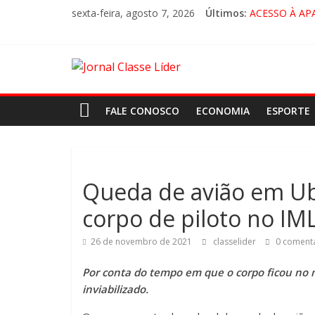
sexta-feira, agosto 7, 2026
Últimos:
ACESSO À AP
🚨 LORENA, 
CRUZEIRO VI
“HÁ PRESEN
FALE CONOSCO
ECONOMIA
ESPORTE
Queda de avião em Ub
corpo de piloto no IM
26 de novembro de 2021
classelider
0 comentá
Por conta do tempo em que o corpo ficou no m
inviabilizado.