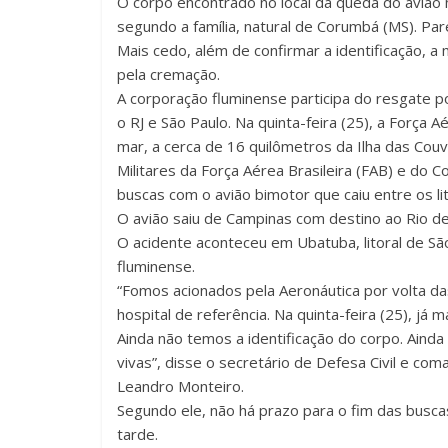
O corpo encontrado no local da queda do avião no
segundo a família, natural de Corumbá (MS). Pa
Mais cedo, além de confirmar a identificação, a
pela cremação.
A corporação fluminense participa do resgate po
o RJ e São Paulo. Na quinta-feira (25), a Força 
mar, a cerca de 16 quilômetros da Ilha das Couv
Militares da Força Aérea Brasileira (FAB) e do 
buscas com o avião bimotor que caiu entre os lit
O avião saiu de Campinas com destino ao Rio de 
O acidente aconteceu em Ubatuba, litoral de São
fluminense.
“Fomos acionados pela Aeronáutica por volta da
hospital de referência. Na quinta-feira (25), 
Ainda não temos a identificação do corpo. Aind
vivas”, disse o secretário de Defesa Civil e co
Leandro Monteiro.
Segundo ele, não há prazo para o fim das busc
tarde.