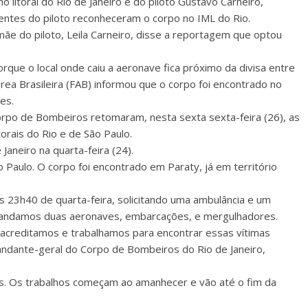
 litoral do Rio de Janeiro é do piloto Gustavo Carneiro,
rentes do piloto reconheceram o corpo no IML do Rio.
 mãe do piloto, Leila Carneiro, disse a reportagem que optou
rque o local onde caiu a aeronave fica próximo da divisa entre
Aérea Brasileira (FAB) informou que o corpo foi encontrado no
es.
Corpo de Bombeiros retomaram, nesta sexta sexta-feira (26), as
orais do Rio e de São Paulo.
Janeiro na quarta-feira (24).
 Paulo. O corpo foi encontrado em Paraty, já em território
s 23h40 de quarta-feira, solicitando uma ambulância e um
já mandamos duas aeronaves, embarcações, e mergulhadores.
a acreditamos e trabalhamos para encontrar essas vítimas
mandante-geral do Corpo de Bombeiros do Rio de Janeiro,
as. Os trabalhos começam ao amanhecer e vão até o fim da