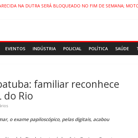
ARECIDA NA DUTRA SERÁ BLOQUEADO NO FIM DE SEMANA; MOTO
PINDAMONHANGABA E QUELUZ NA RETA FINAL PELA FÁBRICA DA 
RA CENÁRIO DE FILME NACIONAL COM ESTREIA PREVISTA PARA 202
ÇA DO COMANDO VERMELHO NO VALE”, AFIRMA PROMOTOR DO G
EVENTOS
INDÚSTRIA
POLICIAL
POLÍTICA
SAÚDE
atuba: familiar reconhece
L do Rio
rios
ar, o exame papiloscópico, pelas digitais, acabou