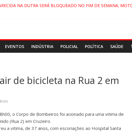
ARECIDA NA DUTRA SERÁ BLOQUEADO NO FIM DE SEMANA; MOTO
PINDAMONHANGABA E QUELUZ NA RETA FINAL PELA FÁBRICA DA 
RA CENÁRIO DE FILME NACIONAL COM ESTREIA PREVISTA PARA 202
ÇA DO COMANDO VERMELHO NO VALE”, AFIRMA PROMOTOR DO G
EVENTOS
INDÚSTRIA
POLICIAL
POLÍTICA
SAÚDE
cair de bicicleta na Rua 2 em
rios
08h00, o Corpo de Bombeiros foi acionado para uma vitima de
nido (Rua 2) em Cruzeiro.
reu a vitima, de 37 anos, com escoriações ao Hospital Santa