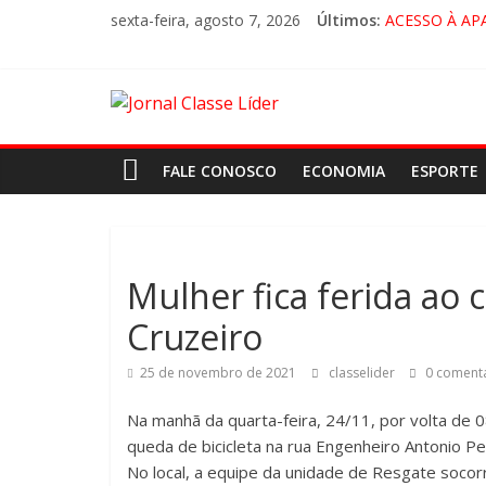
sexta-feira, agosto 7, 2026
Últimos:
ACESSO À AP
🚨 LORENA, 
CRUZEIRO VI
“HÁ PRESEN
FALE CONOSCO
ECONOMIA
ESPORTE
Mulher fica ferida ao 
Cruzeiro
25 de novembro de 2021
classelider
0 comentá
Na manhã da quarta-feira, 24/11, por volta de 
queda de bicicleta na rua Engenheiro Antonio Pe
No local, a equipe da unidade de Resgate socor