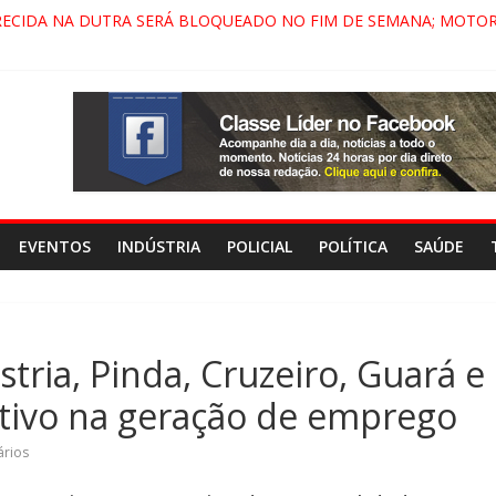
RECIDA NA DUTRA SERÁ BLOQUEADO NO FIM DE SEMANA; MOTOR
INDAMONHANGABA E QUELUZ NA RETA FINAL PELA FÁBRICA DA C
 CENÁRIO DE FILME NACIONAL COM ESTREIA PREVISTA PARA 2027
 DO COMANDO VERMELHO NO VALE”, AFIRMA PROMOTOR DO GA
EVENTOS
INDÚSTRIA
POLICIAL
POLÍTICA
SAÚDE
tria, Pinda, Cruzeiro, Guará e
itivo na geração de emprego
rios