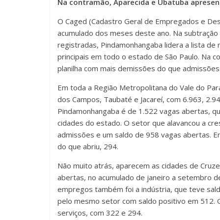
Na contramão, Aparecida e Ubatuba apresen
O Caged (Cadastro Geral de Empregados e Des
acumulado dos meses deste ano. Na subtração e
registradas, Pindamonhangaba lidera a lista de 
principais em todo o estado de São Paulo. Na 
planilha com mais demissões do que admissões
Em toda a Região Metropolitana do Vale do Para
dos Campos, Taubaté e Jacareí, com 6.963, 2.
Pindamonhangaba é de 1.522 vagas abertas, que
cidades do estado. O setor que alavancou a cres
admissões e um saldo de 958 vagas abertas. Em
do que abriu, 294.
Não muito atrás, aparecem as cidades de Cruze
abertas, no acumulado de janeiro a setembro d
empregos também foi a indústria, que teve sal
pelo mesmo setor com saldo positivo em 512. Gu
serviços, com 322 e 294.