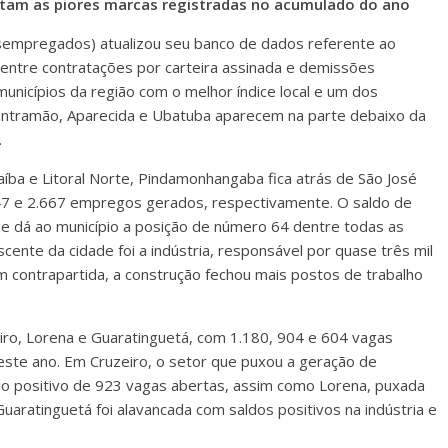
tam as piores marcas registradas no acumulado do ano
empregados) atualizou seu banco de dados referente ao
ntre contratações por carteira assinada e demissões
municípios da região com o melhor índice local e um dos
contramão, Aparecida e Ubatuba aparecem na parte debaixo da
.
íba e Litoral Norte, Pindamonhangaba fica atrás de São José
947 e 2.667 empregos gerados, respectivamente. O saldo de
 dá ao município a posição de número 64 dentre todas as
cente da cidade foi a indústria, responsável por quase três mil
 contrapartida, a construção fechou mais postos de trabalho
iro, Lorena e Guaratinguetá, com 1.180, 904 e 604 vagas
este ano. Em Cruzeiro, o setor que puxou a geração de
do positivo de 923 vagas abertas, assim como Lorena, puxada
aratinguetá foi alavancada com saldos positivos na indústria e