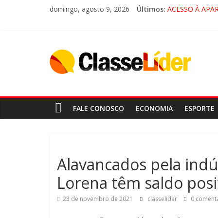
domingo, agosto 9, 2026
Últimos:
ACESSO À APA
🚨 LORENA, P
CRUZEIRO VIRA
“HÁ PRESENÇA
FALE CONOSCO
ECONOMIA
ESPORTE
Alavancados pela indús
Lorena têm saldo pos
23 de novembro de 2021
classelider
0 comentá