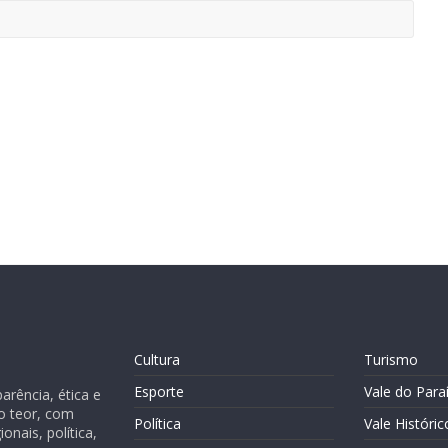
Cultura
Turismo
Esporte
Vale do Para
rência, ética e
o teor, com
Política
Vale Históric
nais, política,