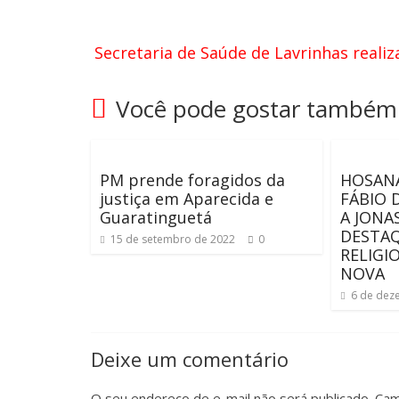
Secretaria de Saúde de Lavrinhas reali
Você pode gostar também
PM prende foragidos da
HOSANA
justiça em Aparecida e
FÁBIO 
Guaratinguetá
A JONA
DESTAQ
15 de setembro de 2022
0
RELIGI
NOVA
6 de dez
Deixe um comentário
O seu endereço de e-mail não será publicado.
Cam