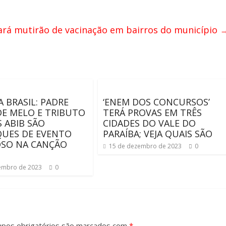
zará mutirão de vacinação em bairros do município
 BRASIL: PADRE
‘ENEM DOS CONCURSOS’
DE MELO E TRIBUTO
TERÁ PROVAS EM TRÊS
S ABIB SÃO
CIDADES DO VALE DO
UES DE EVENTO
PARAÍBA; VEJA QUAIS SÃO
OSO NA CANÇÃO
15 de dezembro de 2023
0
embro de 2023
0
pos obrigatórios são marcados com
*