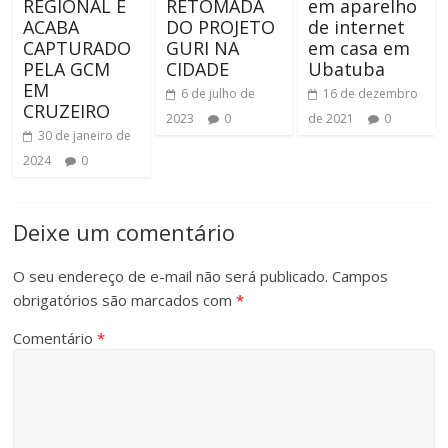
REGIONAL E
RETOMADA
em aparelho
ACABA
DO PROJETO
de internet
CAPTURADO
GURI NA
em casa em
PELA GCM
CIDADE
Ubatuba
EM
6 de julho de
16 de dezembro
CRUZEIRO
2023
0
de 2021
0
30 de janeiro de
2024
0
Deixe um comentário
O seu endereço de e-mail não será publicado.
Campos
obrigatórios são marcados com
*
Comentário
*