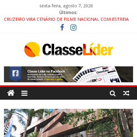
sexta-feira, agosto 7, 2026
Últimos:
CRUZEIRO VIRA CENÁRIO DE FILME NACIONAL COM ESTREIA
PREVISTA PARA 2027!
“HÁ PRESENÇA DO COMANDO VERMELHO NO VALE”, AFIRMA
PROMOTOR DO GAECO
ACESSO À APARECIDA NA DUTRA SERÁ BLOQUEADO NO FIM
DE SEMANA; MOTORISTAS DEVEM USAR ROTAS
ALTERNATIVAS
LORENA, PINDAMONHANGABA E QUELUZ NA RETA FINAL
PELA FÁBRICA DA COCA-COLA!