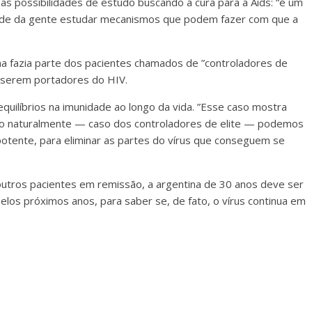
as possibilidades de estudo buscando a cura para a Aids: “é um
ade da gente estudar mecanismos que podem fazer com que a
ina fazia parte dos pacientes chamados de ”controladores de
e serem portadores do HIV.
ilíbrios na imunidade ao longo da vida. ”Esse caso mostra
ção naturalmente — caso dos controladores de elite — podemos
 potente, para eliminar as partes do vírus que conseguem se
outros pacientes em remissão, a argentina de 30 anos deve ser
os próximos anos, para saber se, de fato, o vírus continua em