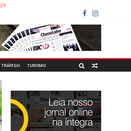
27!
GAECO
ORISTAS DEVEM USAR ROTAS ALTERNATIVAS
 COCA-COLA!
TRÁFEGO
TURISMO