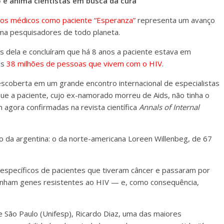
o e anima cientistas em busca da cura
los médicos como paciente “Esperanza”
representa um avanço
ima pesquisadores de todo planeta.
os dela e concluíram que há 8 anos a paciente estava em
as
38 milhões de pessoas que vivem com o HIV
.
coberta em um grande encontro internacional de especialistas
ue a paciente, cujo ex-namorado morreu de Aids, não tinha o
 agora confirmadas na revista científica
Annals of Internal
ao da argentina: o da norte-americana Loreen Willenbeg, de 67
específicos de pacientes que tiveram câncer e passaram por
inham genes resistentes ao HIV — e, como consequência,
e São Paulo (Unifesp), Ricardo Diaz, uma das maiores