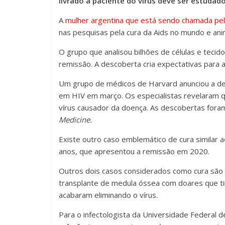
livrado a paciente do vírus deve ser estudad
A
mulher argentina que está sendo chamada pe
nas pesquisas pela cura da Aids no mundo e an
O grupo que analisou bilhões de células e tecid
remissão. A descoberta cria expectativas para 
Um grupo de médicos de Harvard anunciou a des
em HIV em março. Os especialistas revelaram q
vírus causador da doença. As descobertas foram
Medicine.
Existe outro caso emblemático de cura similar 
anos, que apresentou a remissão em 2020.
Outros dois casos considerados como cura são 
transplante de medula óssea com doares que t
acabaram eliminando o vírus.
Para o infectologista da Universidade Federal d