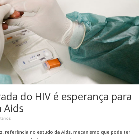
rada do HIV é esperança para
 Aids
tários
az, referência no estudo da Aids, mecanismo que pode ter