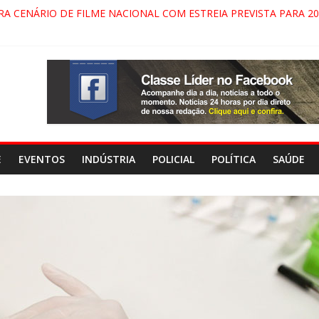
RA CENÁRIO DE FILME NACIONAL COM ESTREIA PREVISTA PARA 20
ÇA DO COMANDO VERMELHO NO VALE”, AFIRMA PROMOTOR DO 
PARECIDA NA DUTRA SERÁ BLOQUEADO NO FIM DE SEMANA; MOT
PINDAMONHANGABA E QUELUZ NA RETA FINAL PELA FÁBRICA DA
E
EVENTOS
INDÚSTRIA
POLICIAL
POLÍTICA
SAÚDE