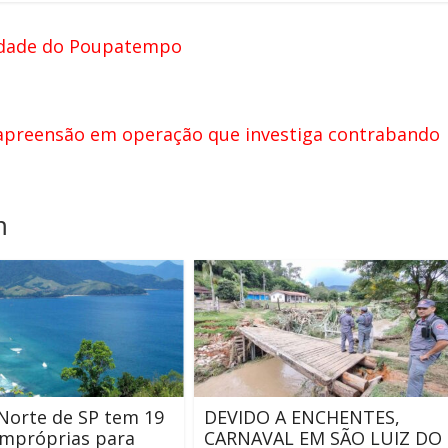
nidade do Poupatempo
apreensão em operação que investiga contrabando
m
 Norte de SP tem 19
DEVIDO A ENCHENTES,
impróprias para
CARNAVAL EM SÃO LUIZ DO