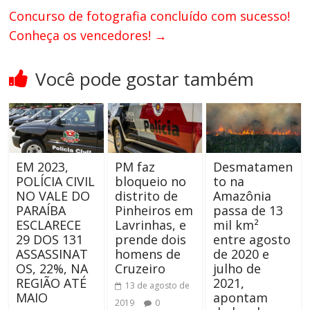
Concurso de fotografia concluído com sucesso!
Conheça os vencedores!
→
Você pode gostar também
EM 2023,
PM faz
Desmatamen
POLÍCIA CIVIL
bloqueio no
to na
NO VALE DO
distrito de
Amazônia
PARAÍBA
Pinheiros em
passa de 13
ESCLARECE
Lavrinhas, e
mil km²
29 DOS 131
prende dois
entre agosto
ASSASSINAT
homens de
de 2020 e
OS, 22%, NA
Cruzeiro
julho de
REGIÃO ATÉ
2021,
13 de agosto de
MAIO
apontam
2019
0