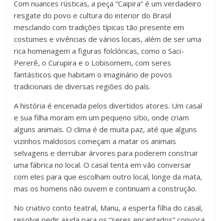
Com nuances rústicas, a peça “Caipira” é um verdadeiro
resgate do povo e cultura do interior do Brasil
mesclando com tradições típicas tão presente em
costumes e vivências de vários locais, além de ser uma
rica homenagem a figuras folclóricas, como o Saci-
Pererê, o Curupira e o Lobisomem, com seres
fantásticos que habitam o imaginário de povos
tradicionais de diversas regiões do país.
A história é encenada pelos divertidos atores. Um casal
e sua filha moram em um pequeno sítio, onde criam
alguns animais. O clima é de muita paz, até que alguns
vizinhos maldosos começam a matar os animais
selvagens e derrubar árvores para poderem construir
uma fábrica no local. O casal tenta em vão conversar
com eles para que escolham outro local, longe da mata,
mas os homens não ouvem e continuam a construção.
No criativo conto teatral, Manu, a esperta filha do casal,
resolve pedir ajuda para os “seres encantados” convoca