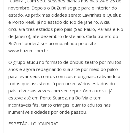
“Caipira”, com sete sessões diárias nos dias 24 e 25 de
novembro. Depois o BuZum! segue para o interior do
estado. As próximas cidades serão: Lavrinhas e Queluz
e Porto Real, já no estado do Rio de Janeiro. A cia.
circulará três estados pelo país (São Paulo, Paraná e Rio
de Janeiro), até dezembro deste ano. Cada trajeto do
BuZum! poderá ser acompanhado pelo site
www.buzum.com.br.
O grupo atuou no formato de ônibus-teatro por muitos
anos e agora repaginando sua arte por meio do palco
para levar seus contos cômicos e originais, cativando a
todos que assistem. Já percorreu vários estados do
país, diversas vezes com seu repertório autoral, já
esteve até em Porto Suarez, na Bolívia e tem
incontáveis fãs, tanto crianças, quanto adultos nas
inumeráveis cidades por onde passou.
ESPETÁCULO “CAIPIRA”